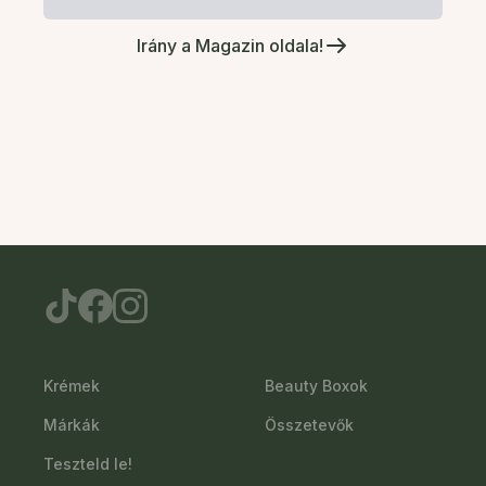
Irány a Magazin oldala!
Krémek
Beauty Boxok
Márkák
Összetevők
Teszteld le!