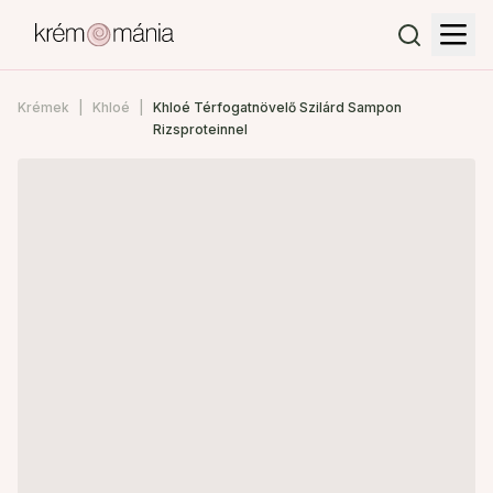
Krémek
Khloé
Khloé Térfogatnövelő Szilárd Sampon
Rizsproteinnel