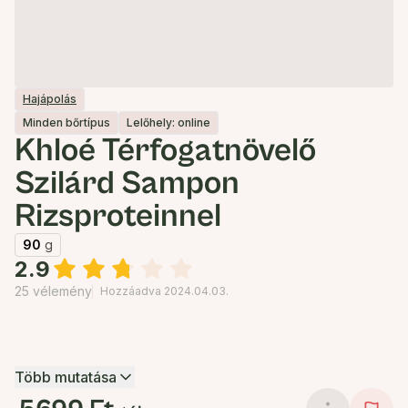
Hajápolás
Minden bőrtípus
Lelőhely: online
Khloé Térfogatnövelő
Szilárd Sampon
Rizsproteinnel
90
g
2.9
25 vélemény
Hozzáadva 2024.04.03.
Több mutatása