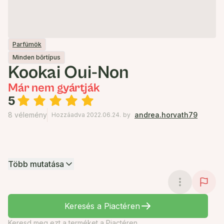
Parfümök
Minden bőrtípus
Kookai Oui-Non
Már nem gyártják
5
8 vélemény
andrea.horvath79
Hozzáadva 2022.06.24.
by
Több mutatása
Keresés a Piactéren
Keresd meg ezt a terméket a Piactéren