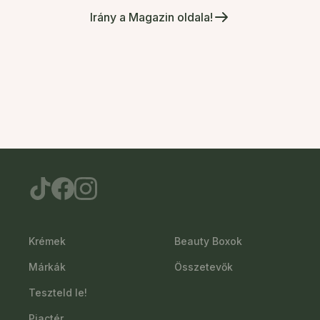
Irány a Magazin oldala!
Krémek
Beauty Boxok
Márkák
Összetevők
Teszteld le!
Piactér