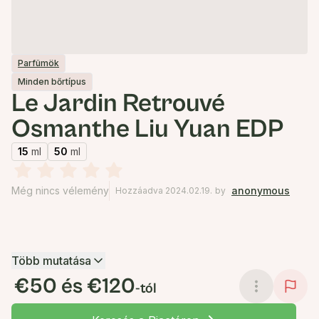
Parfümök
Minden bőrtípus
Le Jardin Retrouvé
Osmanthe Liu Yuan EDP
15
ml
50
ml
Még nincs vélemény
anonymous
Hozzáadva 2024.02.19.
by
Több mutatása
€50 és €120
-tól