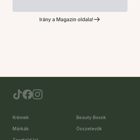
Irány a Magazin oldala!
Krémek
Beauty Boxok
Márkák
Összetevők
Teszteld le!