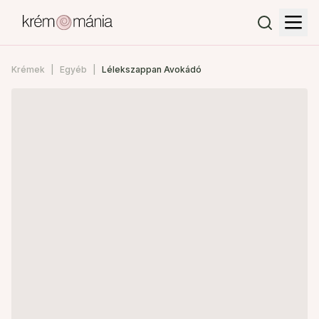
Krémek
Egyéb
Lélekszappan Avokádó