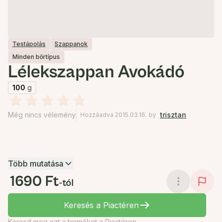
Testápolás
Szappanok
Minden bőrtípus
Lélekszappan Avokádó
100
g
Még nincs vélemény
trisztan
Hozzáadva 2015.03.16.
by
Több mutatása
1690 Ft
-tól
Keresés a Piactéren
Keresd meg ezt a terméket a Piactéren