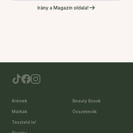
Irány a Magazin oldala!
Krémek
Beauty Boxok
Márkák
Összetevők
Teszteld le!
Piactér