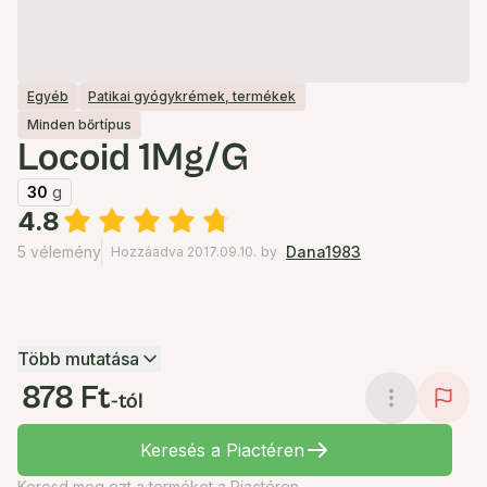
Egyéb
Patikai gyógykrémek, termékek
Minden bőrtípus
Locoid 1Mg/G
30
g
4.8
5 vélemény
Dana1983
Hozzáadva 2017.09.10.
by
Több mutatása
878 Ft
-tól
Keresés a Piactéren
Keresd meg ezt a terméket a Piactéren