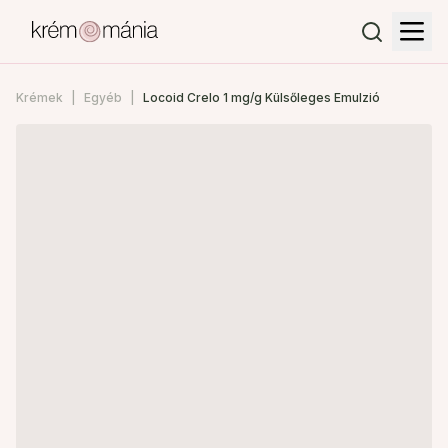
Krémek
Egyéb
Locoid Crelo 1 mg/g Külsőleges Emulzió