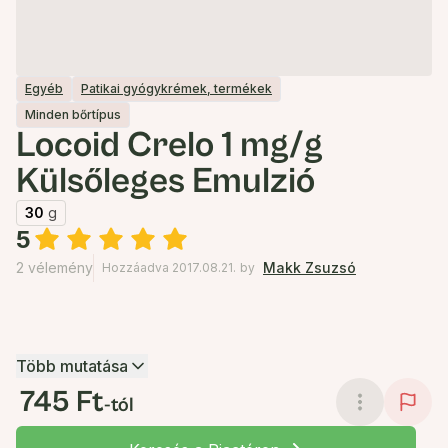
Egyéb
Patikai gyógykrémek, termékek
Minden bőrtípus
Locoid Crelo 1 mg/g
Külsőleges Emulzió
30
g
5
2 vélemény
Makk Zsuzsó
Hozzáadva 2017.08.21.
by
Több mutatása
745 Ft
-tól