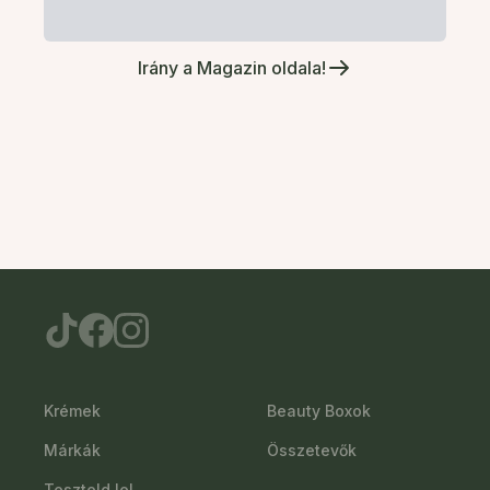
Irány a Magazin oldala!
Krémek
Beauty Boxok
Márkák
Összetevők
Teszteld le!