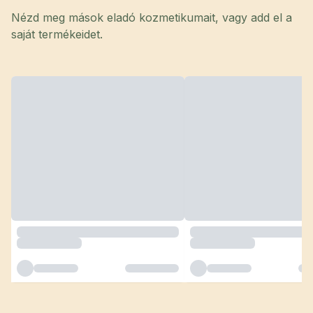
Nézd meg mások eladó kozmetikumait, vagy add el a
saját termékeidet.