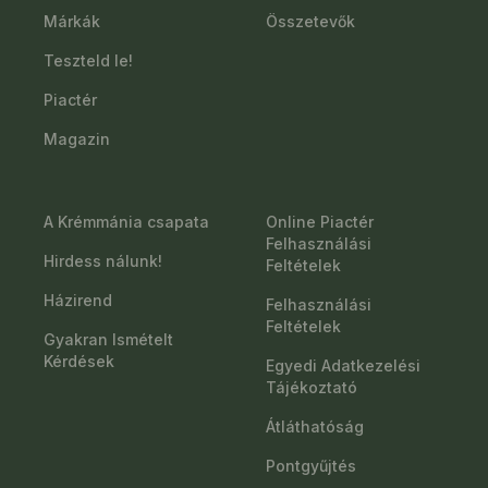
Márkák
Összetevők
Teszteld le!
Piactér
Magazin
A Krémmánia csapata
Online Piactér
Felhasználási
Hirdess nálunk!
Feltételek
Házirend
Felhasználási
Feltételek
Gyakran Ismételt
Kérdések
Egyedi Adatkezelési
Tájékoztató
Átláthatóság
Pontgyűjtés