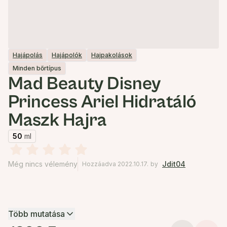
Hajápolás
Hajápolók
Hajpakolások
Minden bőrtípus
Mad Beauty Disney
Princess Ariel Hidratáló
Maszk Hajra
50
ml
Még nincs vélemény
Jdit04
Hozzáadva 2022.10.17.
by
Több mutatása