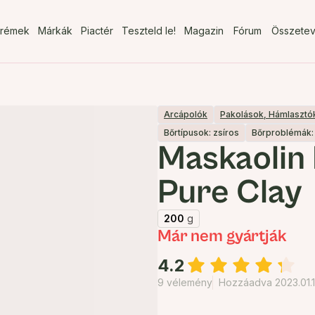
rémek
Márkák
Piactér
Teszteld le!
Magazin
Fórum
Összete
Arcápolók
Pakolások, Hámlasztó
Bőrtípusok: zsíros
Bőrproblémák: 
Maskaolin 
Pure Clay
200
g
Már nem gyártják
4.2
9 vélemény
Hozzáadva 2023.01.1