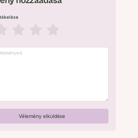
ény hozzáadása
rtékelése
Vélemény elküldése