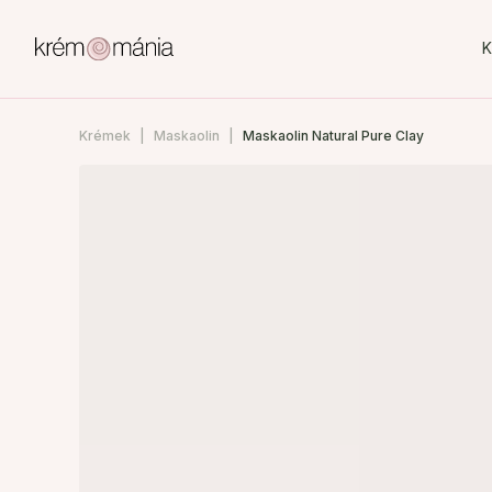
K
Krémek
Maskaolin
Maskaolin Natural Pure Clay