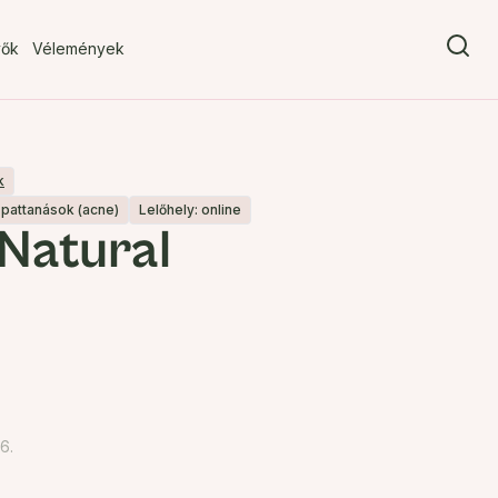
vők
Vélemények
k
pattanások (acne)
Lelőhely: online
Natural
6.