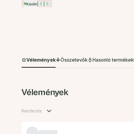
|
0
|
0
Kaolin
Vélemények
Összetevők
Hasonló termékek
Vélemények
Rendezés