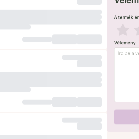
Vélem
A termék é
Vélemény