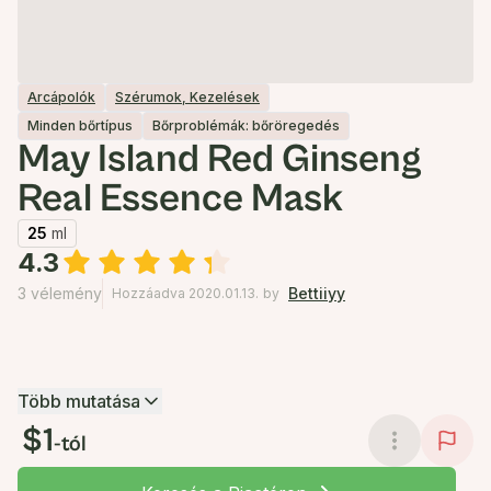
Arcápolók
Szérumok, Kezelések
Minden bőrtípus
Bőrproblémák: bőröregedés
May Island Red Ginseng
Real Essence Mask
25
ml
4.3
3 vélemény
Bettiiyy
Hozzáadva 2020.01.13.
by
Több mutatása
$1
-tól