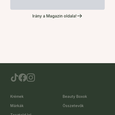
Irány a Magazin oldala!
Krémek
Beauty Boxok
Márkák
Összetevők
Teszteld le!