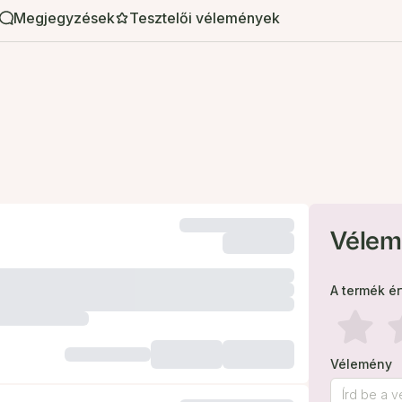
Megjegyzések
Tesztelői vélemények
Vélem
A termék é
Vélemény