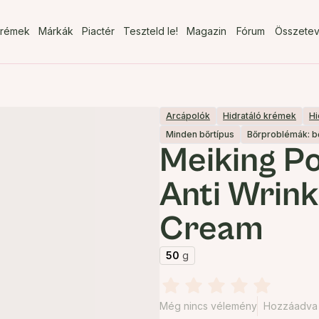
rémek
Márkák
Piactér
Teszteld le!
Magazin
Fórum
Összete
Arcápolók
Hidratáló krémek
Hi
Minden bőrtípus
Bőrproblémák: 
Meiking P
Anti Wrink
Cream
50
g
Még nincs vélemény
Hozzáadva 