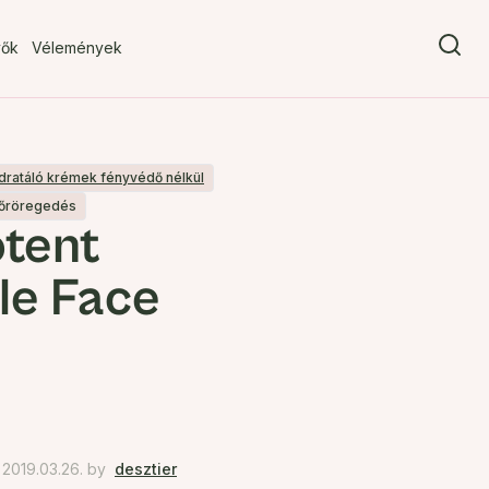
vők
Vélemények
dratáló krémek fényvédő nélkül
bőröregedés
otent
le Face
2019.03.26.
by
desztier