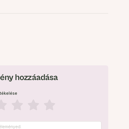
ény hozzáadása
rtékelése