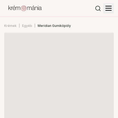
Krémek
Egyéb
Meridian Gumiköpöly