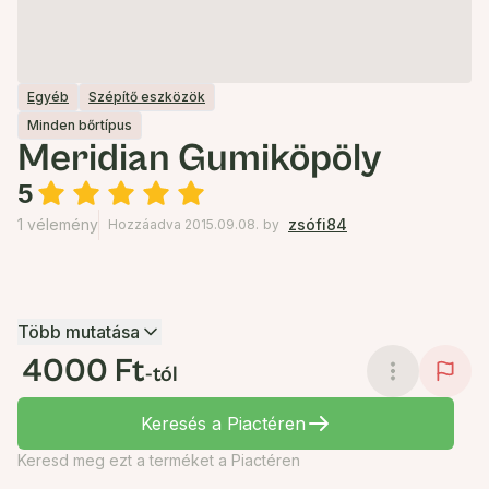
Egyéb
Szépítő eszközök
Minden bőrtípus
Meridian Gumiköpöly
5
1 vélemény
zsófi84
Hozzáadva 2015.09.08.
by
Több mutatása
4000 Ft
-tól
Keresés a Piactéren
Keresd meg ezt a terméket a Piactéren