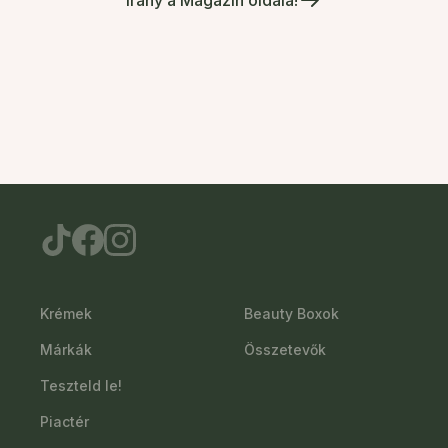
Krémek
Beauty Boxok
Márkák
Összetevők
Teszteld le!
Piactér