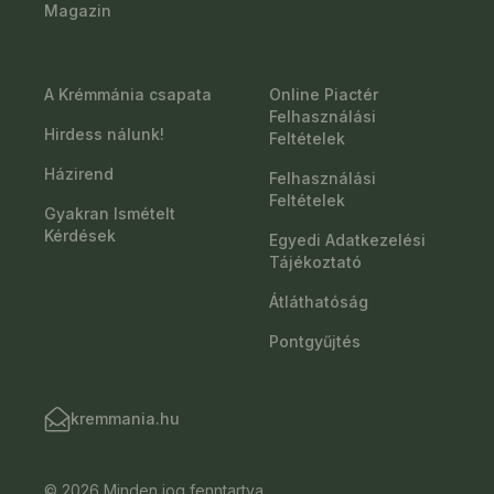
Magazin
A Krémmánia csapata
Online Piactér
Felhasználási
Hirdess nálunk!
Feltételek
Házirend
Felhasználási
Feltételek
Gyakran Ismételt
Kérdések
Egyedi Adatkezelési
Tájékoztató
Átláthatóság
Pontgyűjtés
kremmania.hu
© 2026 Minden jog fenntartva.