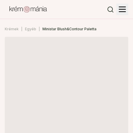
Krémek
Egyéb
Ministar Blush&Contour Paletta