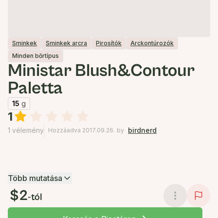
Sminkek
Sminkek arcra
Pirosítók
Arckontúrozók
Minden bőrtípus
Ministar Blush&Contour
Paletta
15
g
1
1 vélemény
birdnerd
Hozzáadva 2017.09.26.
by
Több mutatása
$2
-tól