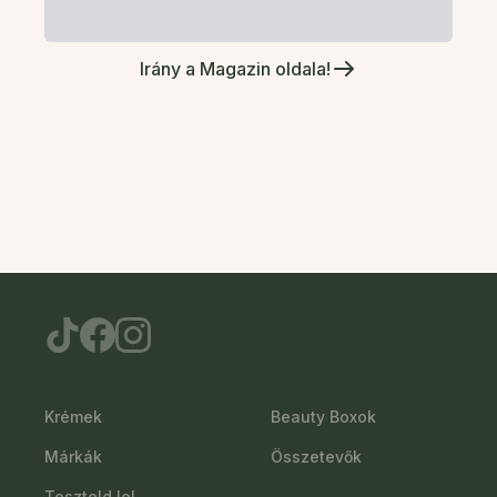
Irány a Magazin oldala!
Krémek
Beauty Boxok
Márkák
Összetevők
Teszteld le!