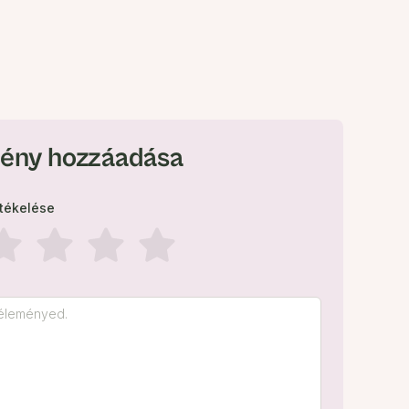
ény hozzáadása
rtékelése