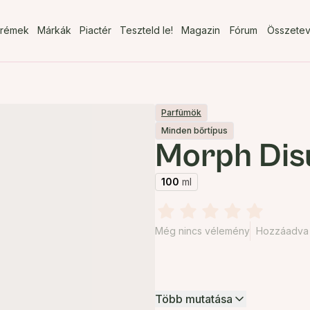
rémek
Márkák
Piactér
Teszteld le!
Magazin
Fórum
Összete
Parfümök
Minden bőrtípus
Morph Di
100
ml
Még nincs vélemény
Hozzáadva 
Több mutatása