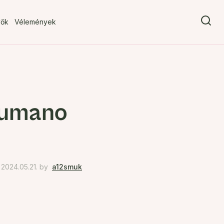
vők
Vélemények
sumano
2024.05.21.
by
a12smuk