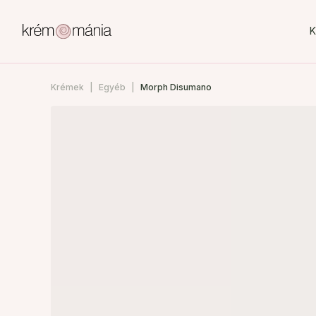
K
Krémek
Egyéb
Morph Disumano