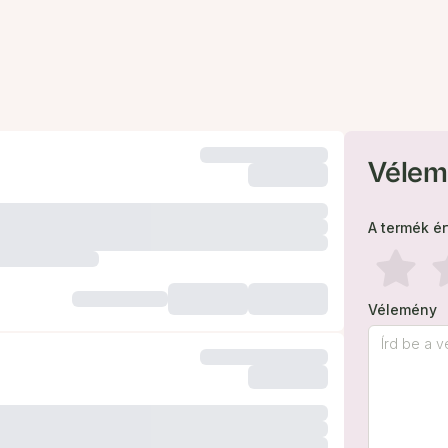
Vélem
A termék é
Vélemény