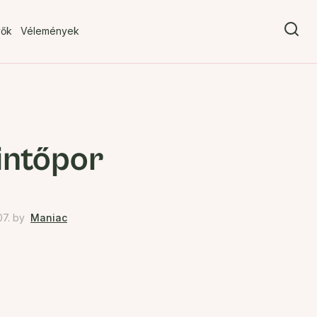
vők
Vélemények
intőpor
7.
by
Maniac