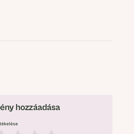
ény hozzáadása
rtékelése