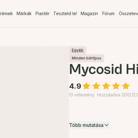
rémek
Márkák
Piactér
Teszteld le!
Magazin
Fórum
Összete
Egyéb
Minden bőrtípus
Mycosid H
4.9
13 vélemény
Hozzáadva 2012.12.0
Több mutatása