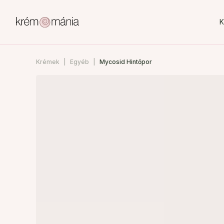
K
Krémek
Egyéb
Mycosid Hintőpor