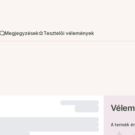
Megjegyzések
Tesztelői vélemények
Vélem
A termék é