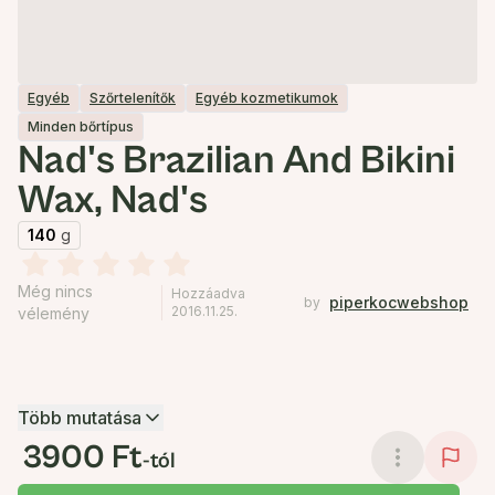
Egyéb
Szőrtelenítők
Egyéb kozmetikumok
Minden bőrtípus
Nad's Brazilian And Bikini
Wax, Nad's
140
g
Még nincs
Hozzáadva
piperkocwebshop
by
2016.11.25.
vélemény
Több mutatása
3900 Ft
-tól