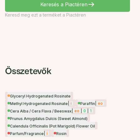
Keresés a Piactéren
Keresd meg ezt a terméket a Piactéren
Összetevők
Glyceryl Hydrogenated Rosinate
|
i
|
eo
Methyl Hydrogenated Rosinate
Paraffin
|
eo
|
0
|
1
Cera Alba / Cera Flava / Beeswax
Prunus Amygdalus Dulcis (Sweet Almond)
Calendula Officinalis (Pot Marigold) Flower Oil
|
i
Parfum/Fragrance
Rosin