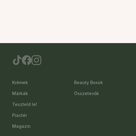
Krémek
Beauty Boxok
Márkák
Összetevők
Teszteld le!
Piactér
Magazin