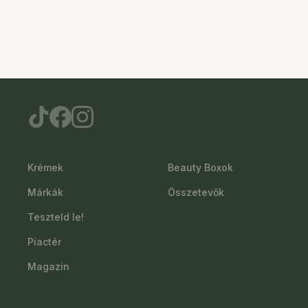
Krémek
Beauty Boxok
Márkák
Összetevők
Teszteld le!
Piactér
Magazin