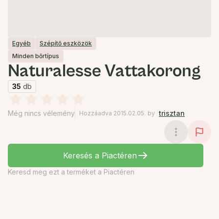
Egyéb
Szépítő eszközök
Minden bőrtípus
Naturalesse Vattakorong
35
db
Még nincs vélemény
trisztan
Hozzáadva 2015.02.05.
by
Keresés a Piactéren
Keresd meg ezt a terméket a Piactéren