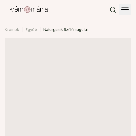
Krémek
Egyéb
Naturganik Szőlőmagolaj