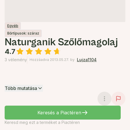
Egyéb
Bőrtípusok: száraz
Naturganik Szőlőmagolaj
4.7
3 vélemény
Lujza1104
Hozzáadva 2013.05.27.
by
Több mutatása
Keresés a Piactéren
Keresd meg ezt a terméket a Piactéren