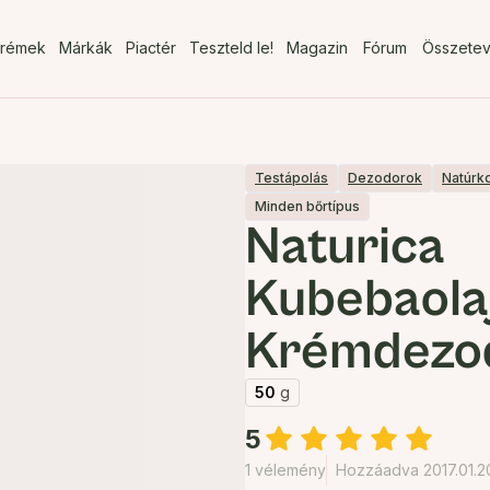
rémek
Márkák
Piactér
Teszteld le!
Magazin
Fórum
Összete
Testápolás
Dezodorok
Natúrk
Minden bőrtípus
Naturica
Kubebaola
Krémdezo
50
g
5
1 vélemény
Hozzáadva 2017.01.2