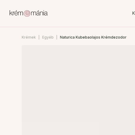
K
Krémek
Egyéb
Naturica Kubebaolajos Krémdezodor