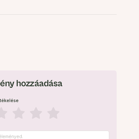
ény hozzáadása
rtékelése