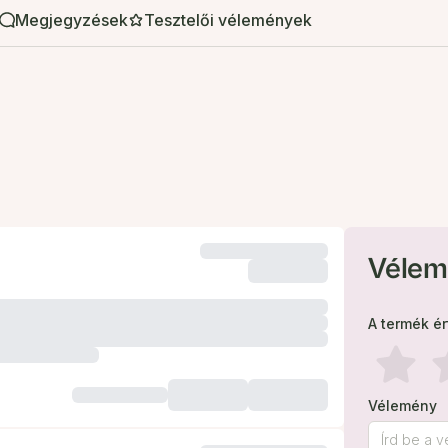
Megjegyzések
Tesztelői vélemények
Vélem
A termék é
Vélemény