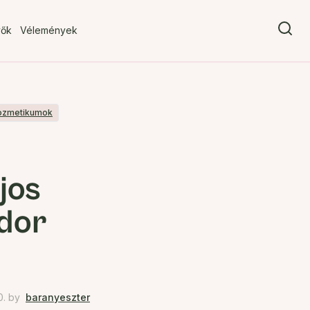
vők
Vélemények
ozmetikumok
jos
dor
0.
by
baranyeszter