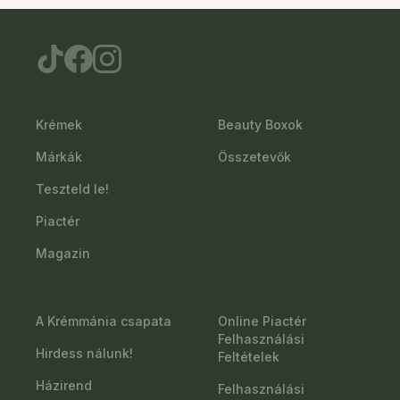
Krémek
Beauty Boxok
Márkák
Összetevők
Teszteld le!
Piactér
Magazin
A Krémmánia csapata
Online Piactér
Felhasználási
Hirdess nálunk!
Feltételek
Házirend
Felhasználási