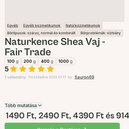
Egyéb
Egyéb kozmetikumok
Natúrkozmetikumok
Bőrtípusok: száraz, normál és kombinált
Bőrproblémák: vízhiány
Naturkence Shea Vaj -
Fair Trade
100
g
200
g
400
g
1000
g
5
1 vélemény
Sauron69
Hozzáadva 2020.01.17.
by
Több mutatása
1490 Ft, 2490 Ft, 4390 Ft és 91