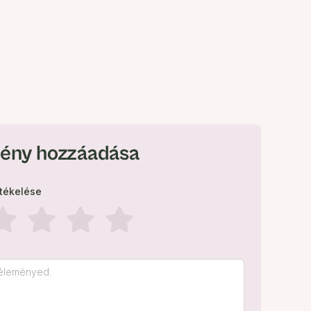
ény hozzáadása
rtékelése