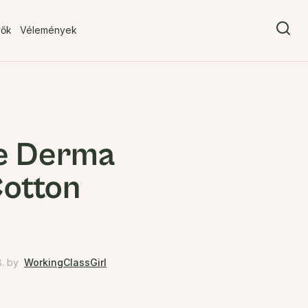
vők
Vélemények
le Derma
Cotton
.
by
WorkingClassGirl