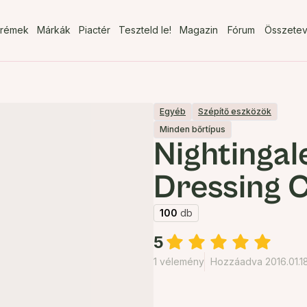
rémek
Márkák
Piactér
Teszteld le!
Magazin
Fórum
Összete
Egyéb
Szépítő eszközök
Minden bőrtípus
Nightinga
Dressing 
100
db
5
1 vélemény
Hozzáadva 2016.01.18