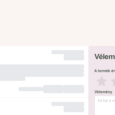
Vélem
A termék é
Vélemény