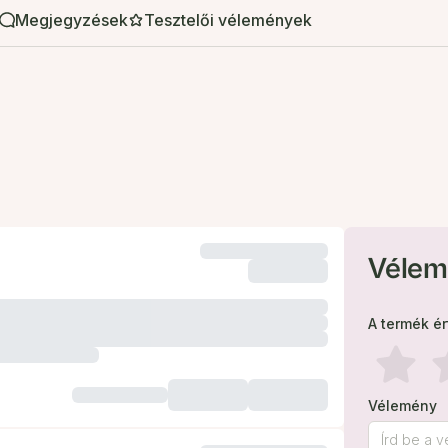
Megjegyzések
Tesztelői vélemények
Vélem
A termék é
Vélemény