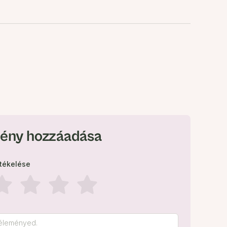
ény hozzáadása
rtékelése