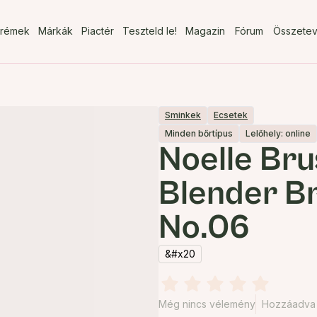
rémek
Márkák
Piactér
Teszteld le!
Magazin
Fórum
Összete
Sminkek
Ecsetek
Minden bőrtípus
Lelőhely: online
Noelle Br
Blender B
No.06
&#x20
Még nincs vélemény
Hozzáadva 