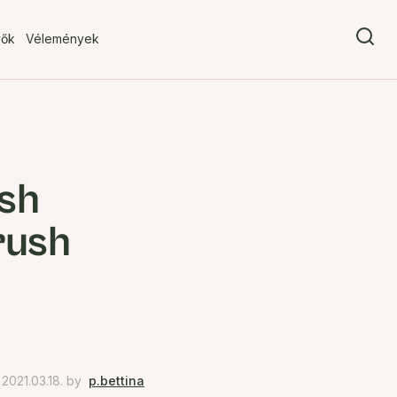
vők
Vélemények
ush
rush
2021.03.18.
by
p.bettina