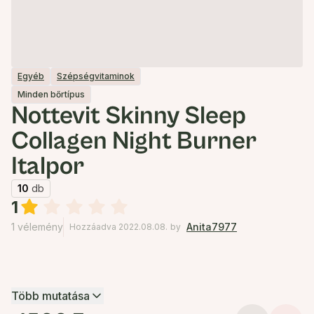
Egyéb
Szépségvitaminok
Minden bőrtípus
Nottevit Skinny Sleep
Collagen Night Burner
Italpor
10
db
1
1 vélemény
Anita7977
Hozzáadva 2022.08.08.
by
Több mutatása