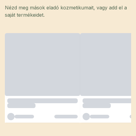
Nézd meg mások eladó kozmetikumait, vagy add el a
saját termékeidet.