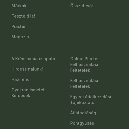
Márkák
Összetevők
Teszteld le!
Piactér
Magazin
A Krémmánia csapata
Online Piactér
Felhasználási
Hirdess nálunk!
Feltételek
Házirend
Felhasználási
Feltételek
Gyakran Ismételt
Kérdések
Egyedi Adatkezelési
Tájékoztató
Átláthatóság
Pontgyűjtés