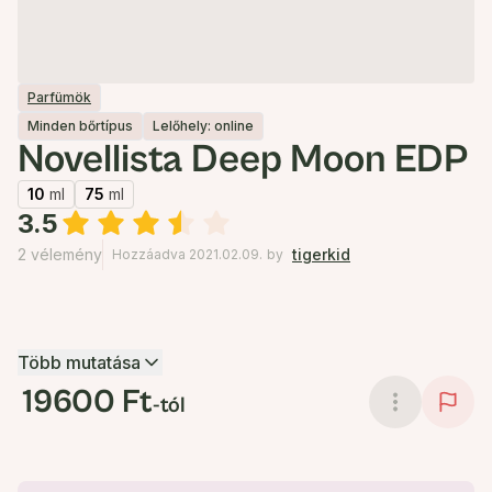
Parfümök
Minden bőrtípus
Lelőhely: online
Novellista Deep Moon EDP
10
ml
75
ml
3.5
2 vélemény
tigerkid
Hozzáadva 2021.02.09.
by
Több mutatása
19600 Ft
-tól