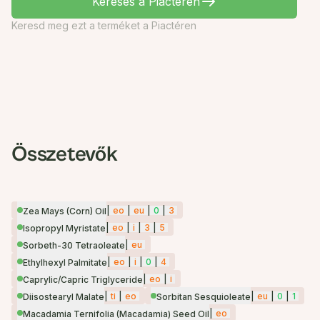
Keresés a Piactéren
Keresd meg ezt a terméket a Piactéren
Összetevők
|
eo
|
eu
|
0
|
3
Zea Mays (Corn) Oil
|
eo
|
i
|
3
|
5
Isopropyl Myristate
|
eu
Sorbeth-30 Tetraoleate
|
eo
|
i
|
0
|
4
Ethylhexyl Palmitate
|
eo
|
i
Caprylic/Capric Triglyceride
|
ti
|
eo
|
eu
|
0
|
1
Diisostearyl Malate
Sorbitan Sesquioleate
|
eo
Macadamia Ternifolia (Macadamia) Seed Oil