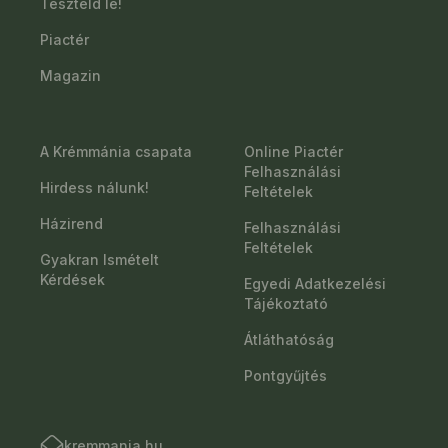
Teszteld le!
Piactér
Magazin
A Krémmánia csapata
Online Piactér
Felhasználási
Hirdess nálunk!
Feltételek
Házirend
Felhasználási
Feltételek
Gyakran Ismételt
Kérdések
Egyedi Adatkezelési
Tájékoztató
Átláthatóság
Pontgyűjtés
kremmania.hu