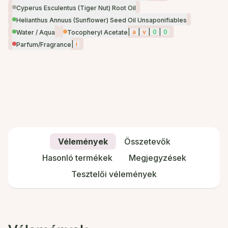
Cyperus Esculentus (Tiger Nut) Root Oil
Helianthus Annuus (Sunflower) Seed Oil Unsaponifiables
|
a
|
v
|
0
|
0
Water / Aqua
Tocopheryl Acetate
|
i
Parfum/Fragrance
Vélemények
Összetevők
Hasonló termékek
Megjegyzések
Tesztelői vélemények