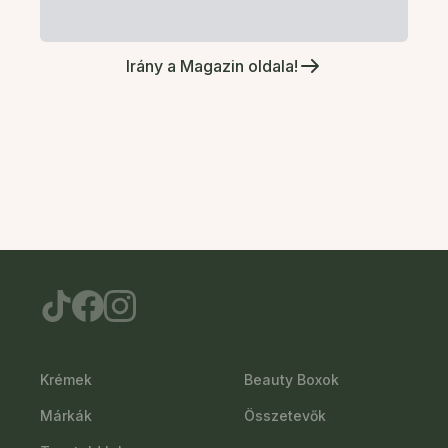
Irány a Magazin oldala!
Krémek
Beauty Boxok
Márkák
Összetevők