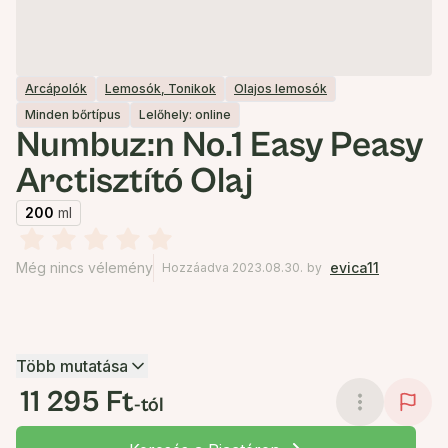
Arcápolók
Lemosók, Tonikok
Olajos lemosók
Minden bőrtípus
Lelőhely: online
Numbuz:n No.1 Easy Peasy
Arctisztító Olaj
200
ml
Még nincs vélemény
evica11
Hozzáadva 2023.08.30.
by
Több mutatása
11 295 Ft
-tól