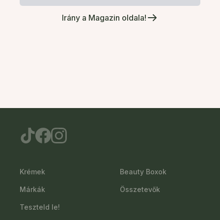
Irány a Magazin oldala!
Krémek
Beauty Boxok
Márkák
Összetevők
Teszteld le!