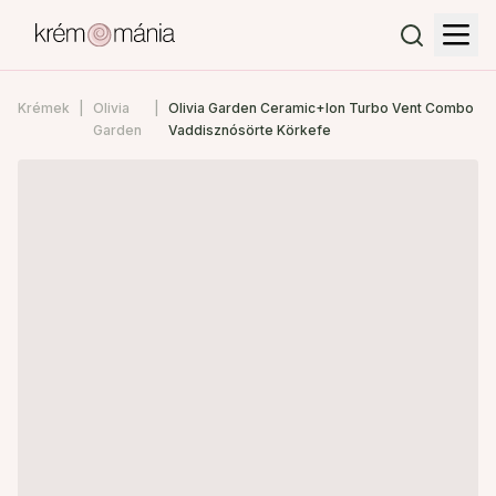
Krémek
Olivia
Olivia Garden Ceramic+Ion Turbo Vent Combo
Garden
Vaddisznósörte Körkefe