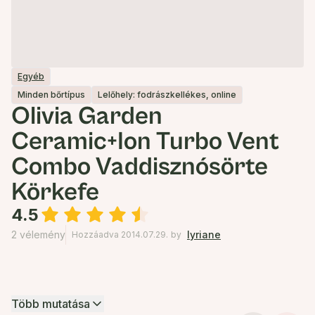
Egyéb
Minden bőrtípus
Lelőhely: fodrászkellékes, online
Olivia Garden
Ceramic+Ion Turbo Vent
Combo Vaddisznósörte
Körkefe
4.5
2 vélemény
lyriane
Hozzáadva 2014.07.29.
by
Több mutatása