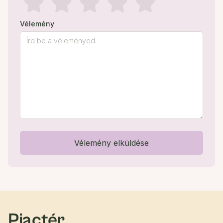
Vélemény
Vélemény elküldése
Piactér