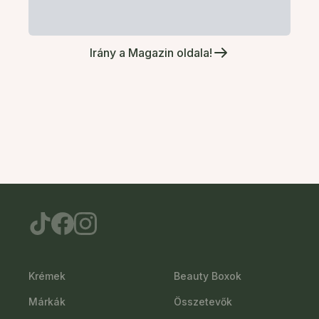
Irány a Magazin oldala!
Krémek
Beauty Boxok
Márkák
Összetevők