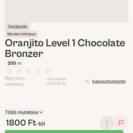
Testápolás
Minden bőrtípus
Oranjito Level 1 Chocolate
Bronzer
200
ml
Még nincs
Hozzáadva
kaposztamester
by
2020.06.16.
vélemény
Több mutatása
1800 Ft
-tól