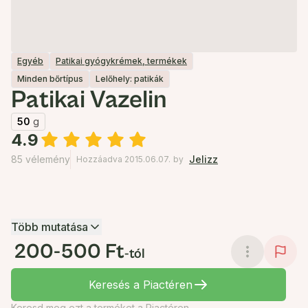
Egyéb
Patikai gyógykrémek, termékek
Minden bőrtípus
Lelőhely: patikák
Patikai Vazelin
50
g
4.9
85 vélemény
Jelizz
Hozzáadva 2015.06.07.
by
Több mutatása
200-500 Ft
-tól
Keresés a Piactéren
Keresd meg ezt a terméket a Piactéren