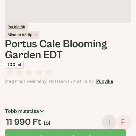
Parfümök
Minden bőrtípus
Portus Cale Blooming
Garden EDT
100
ml
Még nincs vélemény
Pünyike
Hozzáadva 2019.11.18.
by
Több mutatása
11 990 Ft
-tól