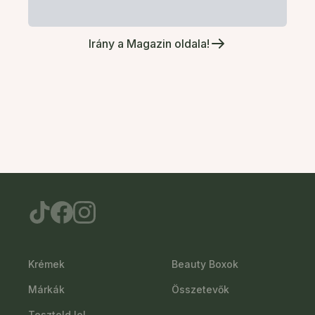
Irány a Magazin oldala!
Krémek
Beauty Boxok
Márkák
Összetevők
Teszteld le!