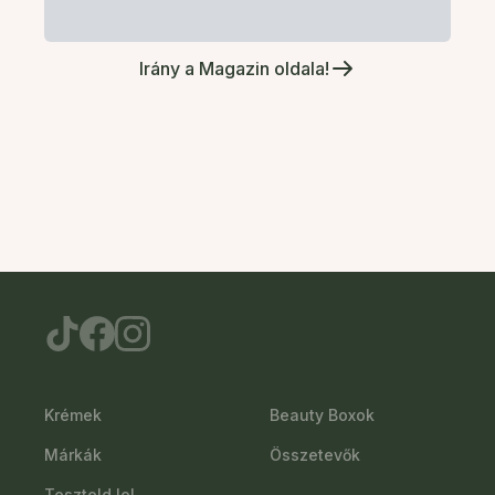
Irány a Magazin oldala!
Krémek
Beauty Boxok
Márkák
Összetevők
Teszteld le!