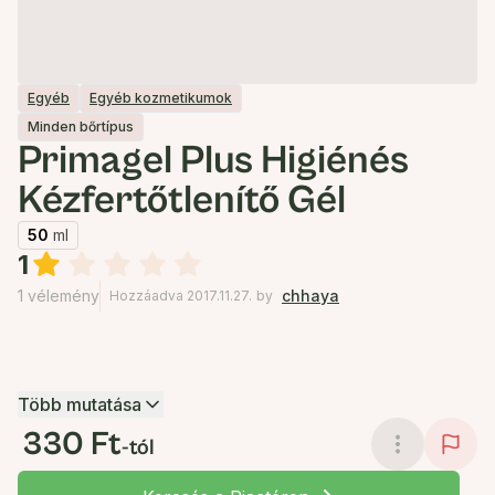
Egyéb
Egyéb kozmetikumok
Minden bőrtípus
Primagel Plus Higiénés
Kézfertőtlenítő Gél
50
ml
1
1 vélemény
chhaya
Hozzáadva 2017.11.27.
by
Több mutatása
330 Ft
-tól