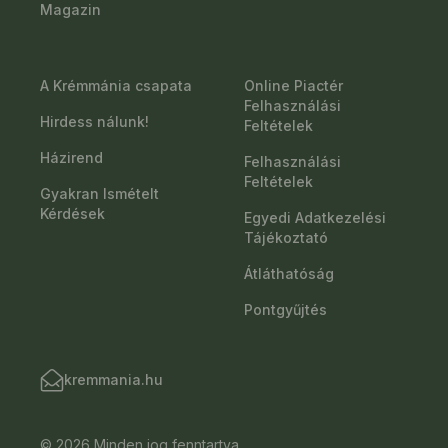
Magazin
A Krémmánia csapata
Online Piactér
Felhasználási
Hirdess nálunk!
Feltételek
Házirend
Felhasználási
Feltételek
Gyakran Ismételt
Kérdések
Egyedi Adatkezelési
Tájékoztató
Átláthatóság
Pontgyűjtés
kremmania.hu
© 2026 Minden jog fenntartva.