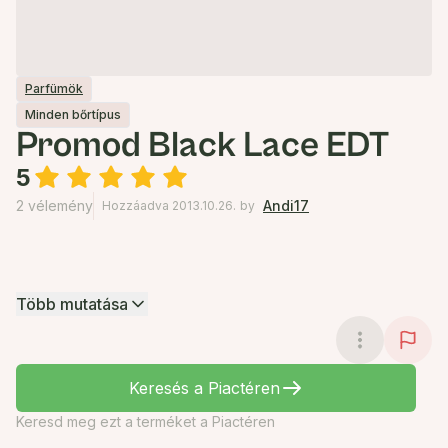
Parfümök
Minden bőrtípus
Promod Black Lace EDT
5
2 vélemény
Andi17
Hozzáadva 2013.10.26.
by
Több mutatása
Keresés a Piactéren
Keresd meg ezt a terméket a Piactéren