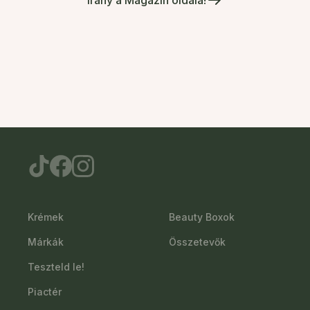
Krémek
Beauty Boxok
Márkák
Összetevők
Teszteld le!
Piactér