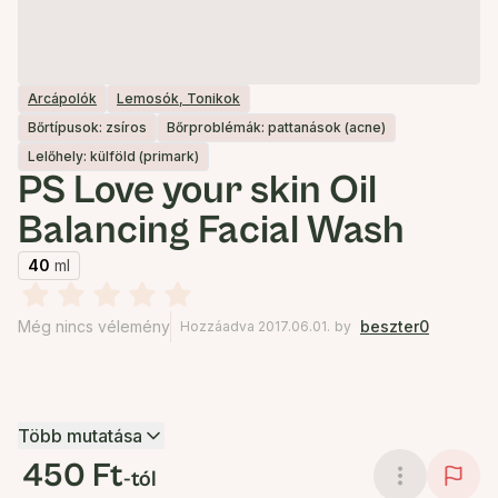
Arcápolók
Lemosók, Tonikok
Bőrtípusok: zsíros
Bőrproblémák: pattanások (acne)
Lelőhely: külföld (primark)
PS Love your skin Oil
Balancing Facial Wash
40
ml
Még nincs vélemény
beszter0
Hozzáadva 2017.06.01.
by
Több mutatása
450 Ft
-tól