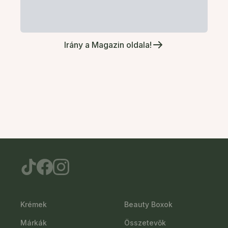
Irány a Magazin oldala!
Krémek
Beauty Boxok
Márkák
Összetevők