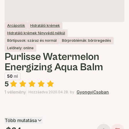
Arcápolók
Hidratáló krémek
Hidratáló krémek fényvédő nélkül
Bőrtípusok: száraz és normál
Bőrproblémák: bőröregedés
Lelőhely: online
Purlisse Watermelon
Energizing Aqua Balm
50
ml
5
1 vélemény
GyongyiCsoban
Hozzáadva 2020.04.28.
by
Több mutatása