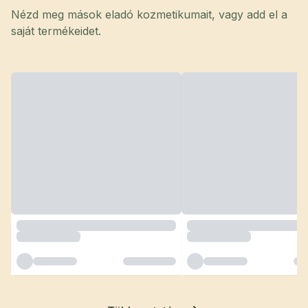
Nézd meg mások eladó kozmetikumait, vagy add el a
saját termékeidet.