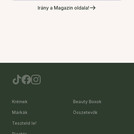
Irány a Magazin oldala!
Krémek
Beauty Boxok
Márkák
Összetevők
Teszteld le!
Piactér