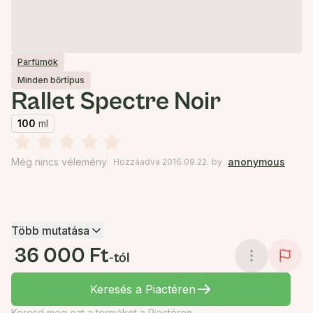
Parfümök
Minden bőrtípus
Rallet Spectre Noir
100
ml
Még nincs vélemény
anonymous
Hozzáadva 2016.09.22.
by
Több mutatása
36 000 Ft
-tól
Keresés a Piactéren
Keresd meg ezt a terméket a Piactéren