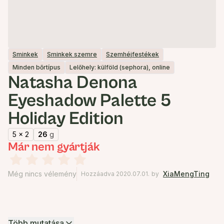
Sminkek
Sminkek szemre
Szemhéjfestékek
Minden bőrtípus
Lelőhely: külföld (sephora), online
Natasha Denona
Eyeshadow Palette 5
Holiday Edition
5 x 2
26
g
Már nem gyártják
Még nincs vélemény
XiaMengTing
Hozzáadva 2020.07.01.
by
Több mutatása