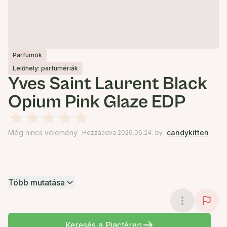
Parfümök
Lelőhely: parfümériák
Yves Saint Laurent Black
Opium Pink Glaze EDP
Még nincs vélemény
candykitten
Hozzáadva 2026.06.24.
by
Több mutatása
Keresés a Piactéren