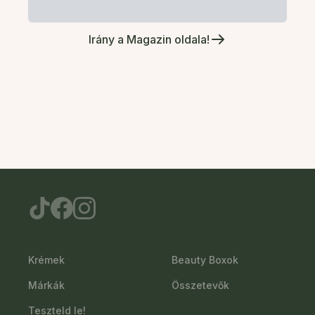
Irány a Magazin oldala!
Krémek
Beauty Boxok
Márkák
Összetevők
Teszteld le!