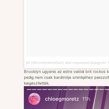
bb (@brooklynbeckham) által megosztott bejegyzés
,
Brooklyn ugyanis az estre valódi brit rockos 
pedig nem csak barátnője sminkjéhez passzolt
kiegészítették.