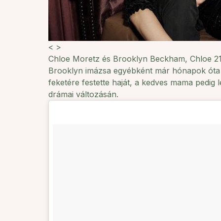
<
>
Chloe Moretz és Brooklyn Beckham, Chloe 21. 
Brooklyn imázsa egyébként már hónapok óta s
feketére festette haját, a
kedves mama
pedig l
drámai változásán.