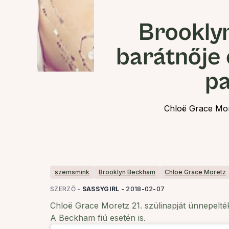
Brookly
barátnője
pa
Chloë Grace More
szemsmink
Brooklyn Beckham
Chloë Grace Moretz
SZERZŐ -
SASSYGIRL
-
2018-02-07
Chloë Grace Moretz 21. szülinapját ünnepelté
A Beckham fiú esetén is.