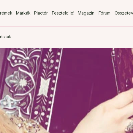
rémek
Márkák
Piactér
Teszteld le!
Magazin
Fórum
Összete
tiztak