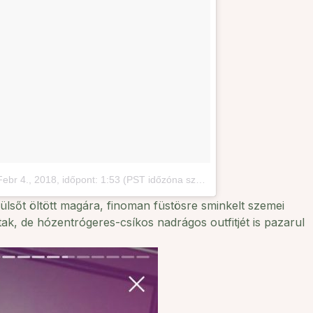
Febr 4., 2018, időpont: 1:53 (PST időzóna szerint)
külsőt öltött magára, finoman füstösre sminkelt szemei
ak, de hózentrógeres-csíkos nadrágos outfitjét is pazarul