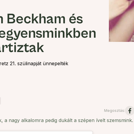
n Beckham és
 egyensminkben
rtiztak
tz 21. szülinapját ünnepelték
Megosztás
:
k
, a nagy alkalomra pedig dukált a szépen ívelt szemsmink.