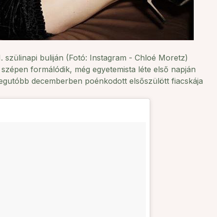
szülinapi buliján (Fotó: Instagram - Chloé Moretz)
zépen formálódik, még egyetemista léte első napján
egutóbb decemberben poénkodott elsőszülött fiacskája