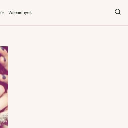
vők
Vélemények