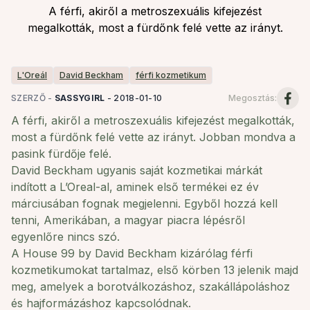
A férfi, akiről a metroszexuális kifejezést
megalkották, most a fürdőnk felé vette az irányt.
L'Oreál
David Beckham
férfi kozmetikum
SZERZŐ -
SASSYGIRL
-
2018-01-10
Megosztás
:
A férfi, akiről a metroszexuális kifejezést megalkották,
most a fürdőnk felé vette az irányt.
Jobban mondva a
pasink fürdője felé.
David Beckham ugyanis saját kozmetikai márkát
indított a L’Oreal-al, aminek első termékei ez év
márciusában fognak megjelenni. Egyből hozzá kell
tenni, Amerikában, a magyar piacra lépésről
egyenlőre nincs szó.
A House 99 by David Beckham kizárólag férfi
kozmetikumokat tartalmaz, első körben 13 jelenik majd
meg, amelyek a borotválkozáshoz, szakállápoláshoz
és hajformázáshoz kapcsolódnak.