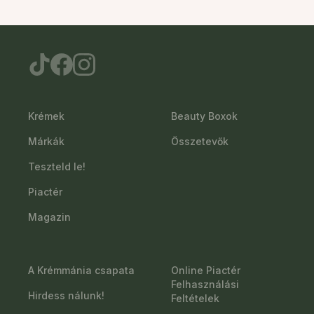
Krémek
Beauty Boxok
Márkák
Összetevők
Teszteld le!
Piactér
Magazin
A Krémmánia csapata
Online Piactér
Felhasználási
Hirdess nálunk!
Feltételek