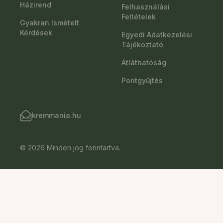
Házirend
Felhasználási
Feltételek
Gyakran Ismételt
Kérdések
Egyedi Adatkezelési
Tájékoztató
Átláthatóság
Pontgyűjtés
kremmania.hu
© 2026 Minden jog fenntartva.