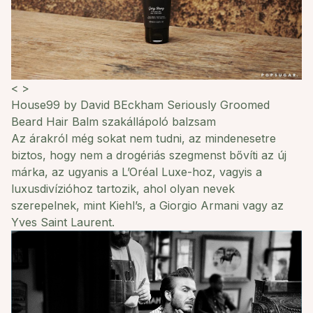
<
>
House99 by David BEckham Seriously Groomed
Beard Hair Balm szakállápoló balzsam
Az árakról még sokat nem tudni, az mindenesetre
biztos, hogy nem a drogériás szegmenst bővíti az új
márka, az ugyanis a L’Oréal Luxe-hoz, vagyis a
luxusdivízióhoz tartozik, ahol olyan nevek
szerepelnek, mint Kiehl’s, a Giorgio Armani vagy az
Yves Saint Laurent.