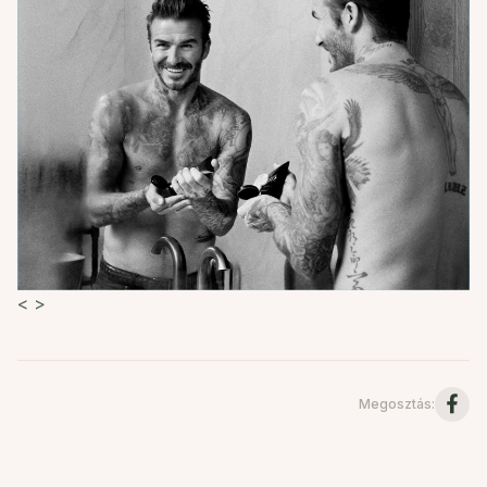
<
>
Megosztás
: