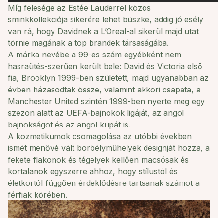
Míg felesége az
Estée Lauderrel közös
sminkkollekciója
sikerére lehet büszke, addig jó esély
van rá, hogy Davidnek a L’Oreal-al sikerül majd utat
törnie magának a top brandek társaságába.
A márka nevébe a 99-es szám egyébként nem
hasraütés-szerűen került bele: David és Victoria első
fia, Brooklyn 1999-ben született, majd ugyanabban az
évben házasodtak össze, valamint akkori csapata, a
Manchester United szintén 1999-ben nyerte meg egy
szezon alatt az
UEFA-bajnokok ligáját, az angol
bajnokságot és az angol kupát is.
A kozmetikumok csomagolása az utóbbi években
ismét menővé vált
borbélyműhelyek
designját hozza, a
fekete flakonok és tégelyek kellően macsósak és
kortalanok egyszerre ahhoz, hogy stílustól és
életkortól függően érdeklődésre tartsanak számot a
férfiak körében.