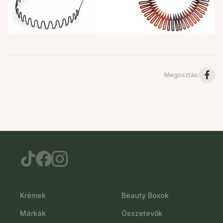
Megosztás
:
Krémek
Beauty Boxok
Márkák
Összetevők