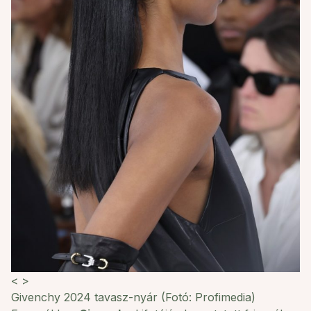
<
>
Givenchy 2024 tavasz-nyár (Fotó: Profimedia)