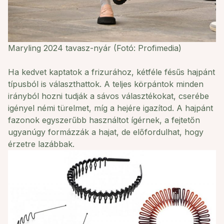
Maryling 2024 tavasz-nyár (Fotó: Profimedia)
Ha kedvet kaptatok a frizurához, kétféle fésűs hajpánt
típusból is választhattok. A teljes körpántok minden
irányból hozni tudják a sávos választékokat, cserébe
igényel némi türelmet, míg a hejére igazítod. A hajpánt
fazonok egyszerűbb használtot ígérnek, a fejtetőn
ugyanúgy formázzák a hajat, de előfordulhat, hogy
érzetre lazábbak.