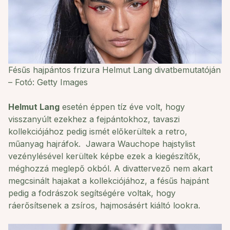
Fésűs hajpántos frizura Helmut Lang divatbemutatóján
– Fotó: Getty Images
Helmut Lang
esetén éppen tíz éve volt, hogy
visszanyúlt ezekhez a fejpántokhoz, tavaszi
kollekciójához pedig ismét előkerültek a retro,
műanyag hajráfok. Jawara Wauchope hajstylist
vezénylésével kerültek képbe ezek a kiegészítők,
méghozzá meglepő okból. A divattervező nem akart
megcsinált hajakat a kollekciójához, a fésűs hajpánt
pedig a fodrászok segítségére voltak, hogy
ráerősítsenek a zsíros, hajmosásért kiáltó lookra.