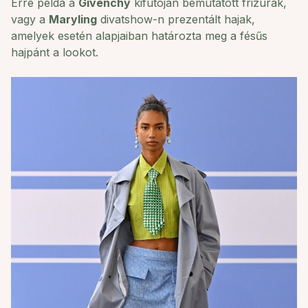
Erre példa a
Givenchy
kifutóján bemutatott frizurák,
vagy a
Maryling
divatshow-n prezentált hajak,
amelyek esetén alapjaiban határozta meg a fésűs
hajpánt a lookot.