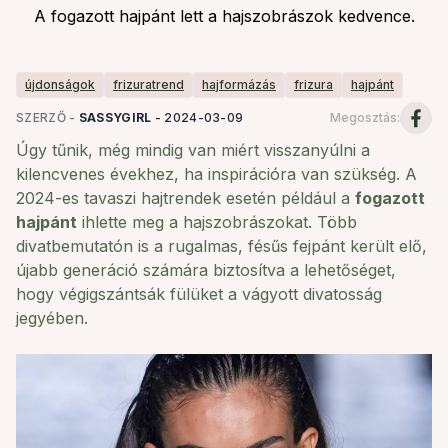
A fogazott hajpánt lett a hajszobrászok kedvence.
újdonságok
frizuratrend
hajformázás
frizura
hajpánt
SZERZŐ -
SASSYGIRL
-
2024-03-09
Megosztás
:
Úgy tűnik, még mindig van miért visszanyúlni a
kilencvenes évekhez, ha inspirációra van szükség. A
2024-es tavaszi hajtrendek esetén például a
fogazott
hajpánt
ihlette meg a hajszobrászokat. Több
divatbemutatón is a rugalmas, fésűs fejpánt került elő,
újabb generáció számára biztosítva a lehetőséget,
hogy végigszántsák fülüket a vágyott divatosság
jegyében.