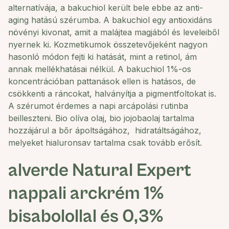
alternatívája, a bakuchiol került bele ebbe az anti-
aging hatású szérumba. A bakuchiol egy antioxidáns
növényi kivonat, amit a malájtea magjából és leveleiből
nyernek ki. Kozmetikumok összetevőjeként nagyon
hasonló módon fejti ki hatását, mint a retinol, ám
annak mellékhatásai nélkül. A bakuchiol 1%-os
koncentrációban pattanások ellen is hatásos, de
csökkenti a ráncokat, halványítja a pigmentfoltokat is.
A szérumot érdemes a napi arcápolási rutinba
beilleszteni. Bio olíva olaj, bio jojobaolaj tartalma
hozzájárul a bőr ápoltságához, hidratáltságához,
melyeket hialuronsav tartalma csak tovább erősít.
alverde
Natural Expert
nappali arckrém 1%
bisabolollal és 0,3%