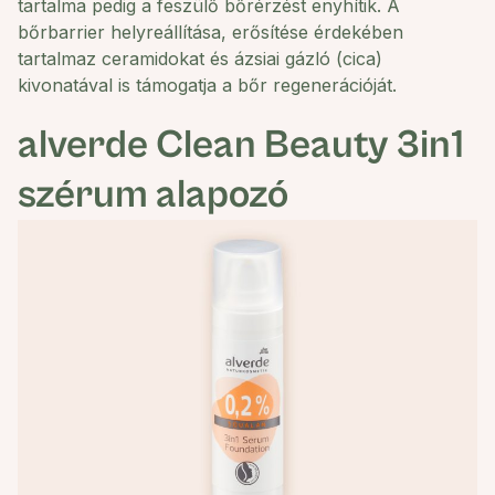
tartalma pedig a feszülő bőrérzést enyhítik. A
bőrbarrier helyreállítása, erősítése érdekében
tartalmaz ceramidokat és ázsiai gázló (cica)
kivonatával is támogatja a bőr regenerációját.
alverde
Clean Beauty 3in1
szérum alapozó