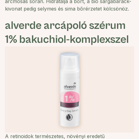
arcmosás során. Hidratálja a bőrt, a bio sárgabarack-
kivonat pedig selymes és sima bőrérzetet kölcsönöz.
alverde
arcápoló szérum
1% bakuchiol-komplexszel
A retinoidok természetes, növényi eredetű