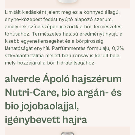
Limitált kiadásként jelent meg ez a könnyed állagú,
enyhe-közepest fedést nyújtó alapozó szérum,
amelynek színe szépen igazodik a bőr természetes
tónusához. Természetes hatású eredményt nyújt, a
kisebb egyenetlenségeket és a bőrpirosság
láthatóságát enyhíti. Parfümmentes formulájú, 0,2%
szkvalántartalma mellett hialuronsav is került bele,
mely hozzájárul a bőr hidratáltságához.
alverde
Ápoló hajszérum
Nutri-Care, bio argán- és
bio jojobaolajjal,
igénybevett hajra