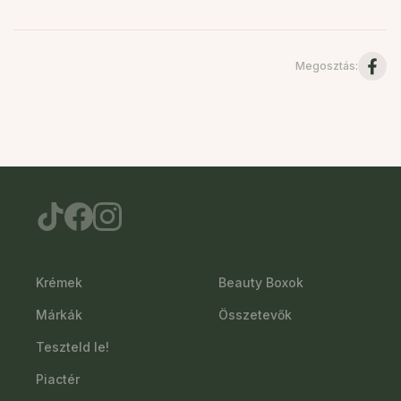
Megosztás
:
Krémek
Beauty Boxok
Márkák
Összetevők
Teszteld le!
Piactér