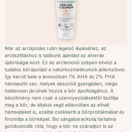
Már az arcápolási rutin legelső lépéséhez, az
arctisztításhoz is találunk ajánlást az alverde
újdonságai közt. Ez az arclemosó szépen ötvözi a
tudatos bőrápolást a natúrkozmetikumok jellemzőivel.
Így került bele a lemosóban 1% AHA és 2% PHA
hámlasztó sav, melyek abszolút gyengéden, mégis
hatásosan járulnak hozzá a bőr ápoltságához. A
készítmény nem csak a szennyeződésektől tisztítja
meg a bőr, de általuk segít eltávolítani az elhalt
hámsejteket is, ezáltal csökkenti a bőrproblémákat és
finomítja a bőrképet. Bio sárgabarackolaj tartalma
gondoskodik róla, hogy a bőr ne száradjon ki az