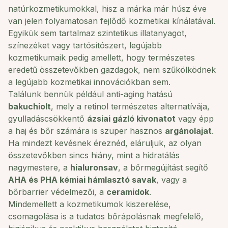
natúrkozmetikumokkal, hisz a márka már húsz éve
van jelen folyamatosan fejlődő kozmetikai kínálatával.
Egyikük sem tartalmaz szintetikus illatanyagot,
színezéket vagy tartósítószert, legújabb
kozmetikumaik pedig amellett, hogy természetes
eredetű összetevőkben gazdagok, nem szűkölködnek
a legújabb kozmetikai innovációkban sem.
Találunk bennük például anti-aging hatású
bakuchiolt
, mely a retinol természetes alternatívája,
gyulladáscsökkentő
ázsiai gázló kivonat
ot
vagy épp
a haj és bőr számára is szuper hasznos
argánolaj
at
.
Ha mindezt kevésnek éreznéd, eláruljuk, az olyan
összetevőkben sincs hiány, mint a hidratálás
nagymestere, a
hialuronsav
, a bőrmegújítást segítő
AHA és PHA kémiai hámlasztó savak
,
vagy a
bőrbarrier védelmezői, a
ceramidok
.
Mindemellett a kozmetikumok kiszerelése,
csomagolása is a tudatos bőrápolásnak megfelelő,