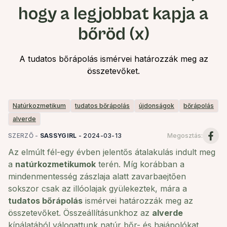
hogy a legjobbat kapja a
bőröd (x)
A tudatos bőrápolás ismérvei határozzák meg az
összetevőket.
Natúrkozmetikum
tudatos bőrápolás
újdonságok
bőrápolás
alverde
SZERZŐ -
SASSYGIRL
-
2024-03-13
Megosztás
:
Az elmúlt fél-egy évben jelentős átalakulás indult meg
a
natúrkozmetikumok
terén. Míg korábban a
mindenmentesség zászlaja alatt zavarbaejtően
sokszor csak az illóolajak gyülekeztek, mára a
tudatos bőrápolás
ismérvei határozzák meg az
összetevőket. Összeállításunkhoz az
alverde
kínálatából válogattunk natúr bőr- és hajápolókat,