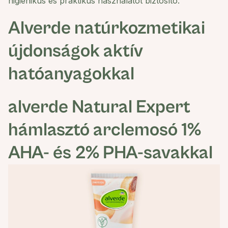
higiénikus és praktikus használatot biztosító.
Alverde natúrkozmetikai
újdonságok aktív
hatóanyagokkal
alverde
Natural Expert
hámlasztó arclemosó 1%
AHA- és 2% PHA-savakkal