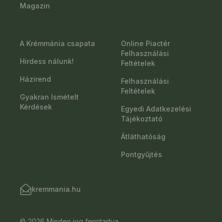
Magazin
A Krémmánia csapata
Online Piactér
Felhasználási
Hirdess nálunk!
Feltételek
Házirend
Felhasználási
Feltételek
Gyakran Ismételt
Kérdések
Egyedi Adatkezelési
Tájékoztató
Átláthatóság
Pontgyűjtés
kremmania.hu
© 2026 Minden jog fenntartva.