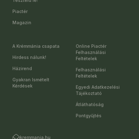
Teszteld le!
Piactér
Magazin
A Krémmánia csapata
Online Piactér
Felhasználási
Hirdess nálunk!
Feltételek
Házirend
Felhasználási
Feltételek
Gyakran Ismételt
Kérdések
Egyedi Adatkezelési
Tájékoztató
Átláthatóság
Pontgyűjtés
kremmania.hu