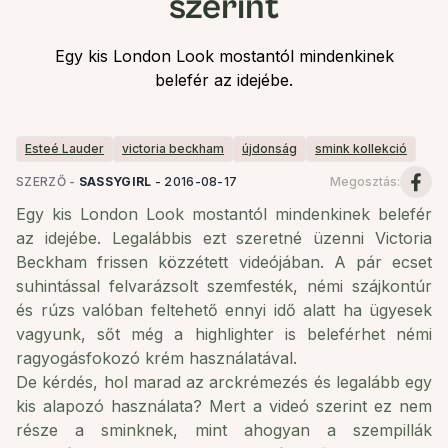
szerint
Egy kis London Look mostantól mindenkinek
belefér az idejébe.
Esteé Lauder
victoria beckham
újdonság
smink kollekció
SZERZŐ -
SASSYGIRL
-
2016-08-17
Megosztás
:
Egy kis London Look mostantól mindenkinek belefér
az idejébe.
Legalábbis ezt szeretné üzenni Victoria
Beckham frissen közzétett videójában. A pár ecset
suhintással felvarázsolt szemfesték, némi szájkontúr
és rúzs valóban feltehető ennyi idő alatt ha ügyesek
vagyunk, sőt még a highlighter is beleférhet némi
ragyogásfokozó krém használatával.
De kérdés, hol marad az arckrémezés és legalább egy
kis alapozó használata? Mert a videó szerint ez nem
része a sminknek, mint ahogyan a szempillák