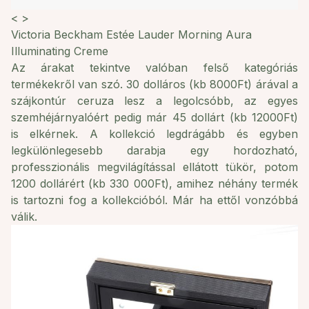
<
>
Victoria Beckham Estée Lauder Morning Aura
Illuminating Creme
Az árakat tekintve valóban felső kategóriás
termékekről van szó. 30 dolláros (kb 8000Ft) árával a
szájkontúr ceruza lesz a legolcsóbb, az egyes
szemhéjárnyalóért pedig már 45 dollárt (kb 12000Ft)
is elkérnek. A kollekció legdrágább és egyben
legkülönlegesebb darabja egy hordozható,
professzionális megvilágítással ellátott tükör, potom
1200 dollárért (kb 330 000Ft), amihez néhány termék
is tartozni fog a kollekcióból. Már ha ettől vonzóbbá
válik.