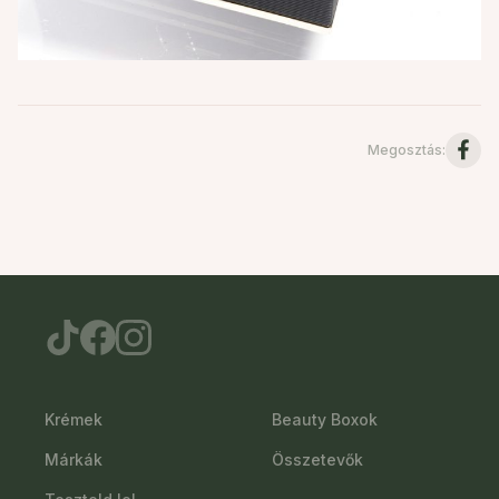
Megosztás
:
Krémek
Beauty Boxok
Márkák
Összetevők