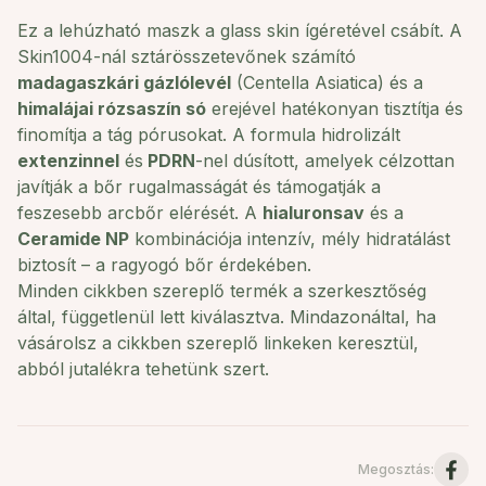
Ez a lehúzható maszk a glass skin ígéretével csábít. A
Skin1004-nál sztárösszetevőnek számító
madagaszkári gázlólevél
(
Centella Asiatica
) és a
himalájai rózsaszín só
erejével hatékonyan tisztítja és
finomítja a tág pórusokat. A formula hidrolizált
extenzinnel
és
PDRN
-nel dúsított, amelyek célzottan
javítják a bőr rugalmasságát és támogatják a
feszesebb arcbőr elérését. A
hialuronsav
és a
Ceramide NP
kombinációja intenzív, mély hidratálást
biztosít – a ragyogó bőr érdekében.
Minden cikkben szereplő termék a szerkesztőség
által, függetlenül lett kiválasztva. Mindazonáltal, ha
vásárolsz a cikkben szereplő linkeken keresztül,
abból jutalékra tehetünk szert.
Megosztás
: