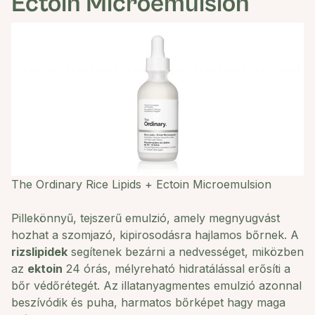
Ectoin Microemulsion
The Ordinary Rice Lipids + Ectoin Microemulsion
Pillekönnyű, tejszerű emulzió, amely megnyugvást
hozhat a szomjazó, kipirosodásra hajlamos bőrnek. A
rizslipidek
segítenek bezárni a nedvességet, miközben
az
ektoin
24 órás, mélyreható hidratálással erősíti a
bőr védőrétegét. Az illatanyagmentes emulzió azonnal
beszívódik és puha, harmatos bőrképet hagy maga