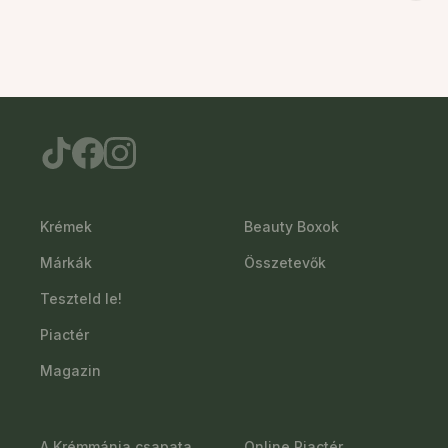
Krémek
Beauty Boxok
Márkák
Összetevők
Teszteld le!
Piactér
Magazin
A Krémmánia csapata
Online Piactér