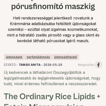
pórusfinomító maszkig
Heti rendszerességgel jelentkező rovatunk a
Krémmánia adatbázisába feltöltött újdonságokat
szemlézi – ezúttal olyat izgalmas kozmetikumokat,
mint a hidratáló zselés pirosító vagy a glass skint és
kevésbé látható pórusokat ígérő maszk.
újdonságok
parfümújdonság
újdonságfigyelő
SZERZŐ -
TAMÁS ANITA
-
2026-05-26
Megosztás
:
Új kedvencek a láthatáron! Összegyűjtöttük a
legizgalmasabb és legígéretesebb újdonságokat, hogy
tudd, mivel érdemes felfrissítened a neszesszeredet.
The Ordinary Rice Lipids +