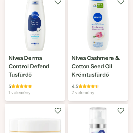
Nivea Derma
Nivea Cashmere &
Control Defend
Cotton Seed Oil
Tusfürdő
Krémtusfürdő
5
4.5
1 vélemény
2 vélemény