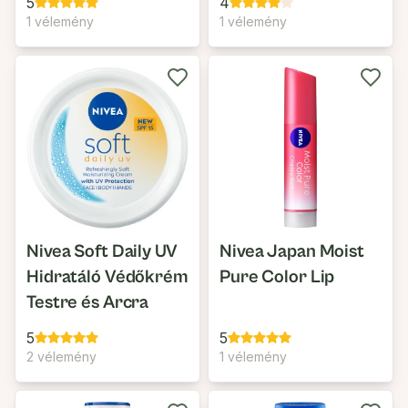
5
4
1 vélemény
1 vélemény
Nivea Soft Daily UV
Nivea Japan Moist
Hidratáló Védőkrém
Pure Color Lip
Testre és Arcra
5
5
2 vélemény
1 vélemény