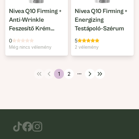
Nivea Q10 Firming +
Nivea Q10 Firming +
Anti-Wrinkle
Energizing
Feszesítő Krém
Testápoló-Szérum
Nyakra és
0
5
Dekoltázsra
Még nincs vélemény
2 vélemény
1
2
More pages