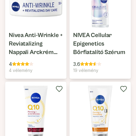
Nivea Anti-Wrinkle +
NIVEA Cellular
Reviatalizing
Epigenetics
Nappali Arckrém
Bőrfiatalító Szérum
55+
4
3.6
4 vélemény
19 vélemény