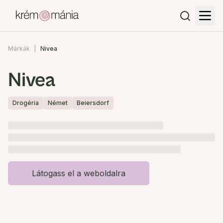
Márkák
Nivea
Nivea
Drogéria
Német
Beiersdorf
Látogass el a weboldalra