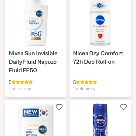
Nivea Sun Invisible
Nicea Dry Comfort
Daily Fluid Napozó
72h Deo Roll-on
Fluid FF50
5
5
1 vélemény
1 vélemény