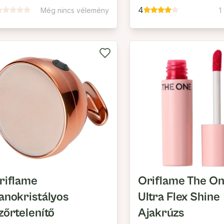
4
Még nincs vélemény
1
riflame
Oriflame The O
anokristályos
Ultra Flex Shine
zőrtelenítő
Ajakrúzs