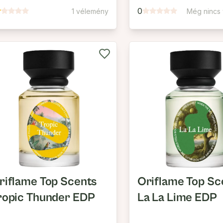
0
1 vélemény
Még nincs
riflame Top Scents
Oriflame Top Sc
ropic Thunder EDP
La La Lime EDP