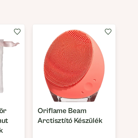
ör
Oriflame Beam
mut
Arctisztító Készülék
k