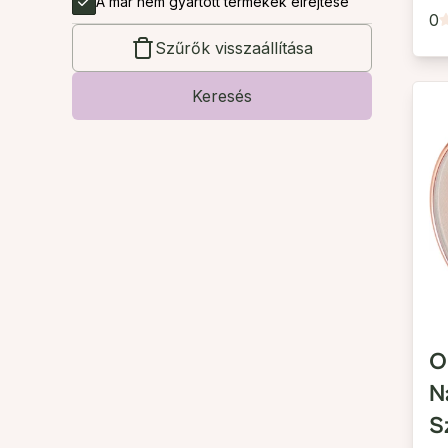
A már nem gyártott termékek elrejtése
0
Szűrők visszaállítása
Keresés
O
N
S