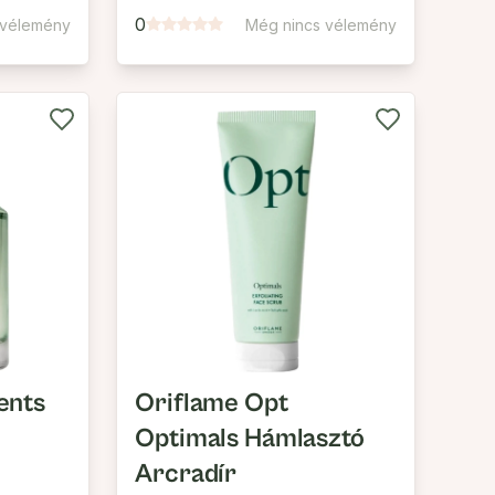
Dezodor
0
 vélemény
Még nincs vélemény
ents
Oriflame Opt
Optimals Hámlasztó
Arcradír