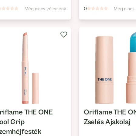
regedésgátló
0
Még nincs vélemény
Még nincs
őrvédő Nappali Krém
 SPF50
riflame THE ONE
Oriflame THE O
ool Grip
Zselés Ajakolaj
zemhéjfesték