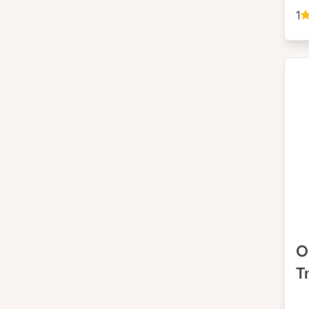
1
O
T