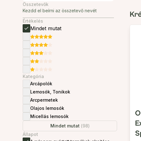
Összetevők
Kr
Értékelés
Mindet mutat
Kategória
Arcápolók
Lemosók, Tonikok
Arcpermetek
Olajos lemosók
O
Micellás lemosók
E
Mindet mutat
(
98
)
S
Állapot