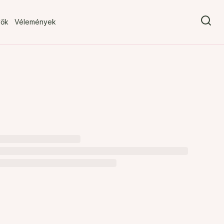
vők
Vélemények