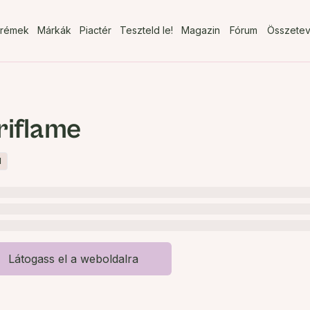
rémek
Márkák
Piactér
Teszteld le!
Magazin
Fórum
Összete
riflame
M
Látogass el a weboldalra