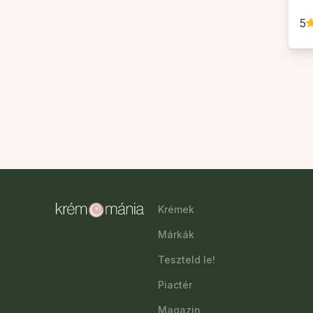
5
Krémek
Márkák
Teszteld le!
Piactér
Magazin