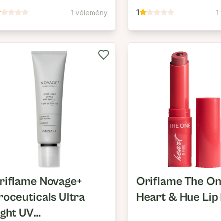
1
1 vélemény
1
riflame Novage+
Oriflame The O
roceuticals Ultra
Heart & Hue Lip
ight UV