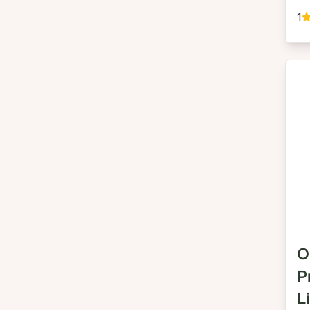
1
O
P
L