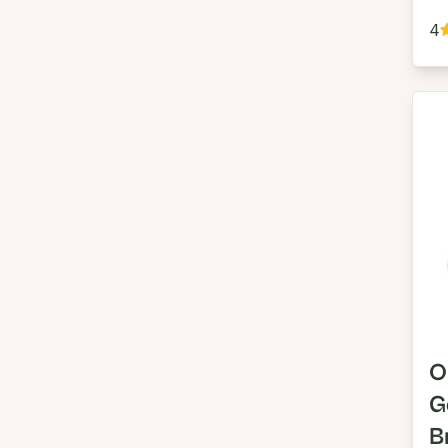
4
O
G
B