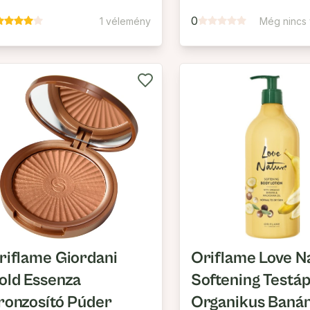
0
1 vélemény
Még nincs
riflame Giordani
Oriflame Love N
old Essenza
Softening Testáp
ronzosító Púder
Organikus Banán