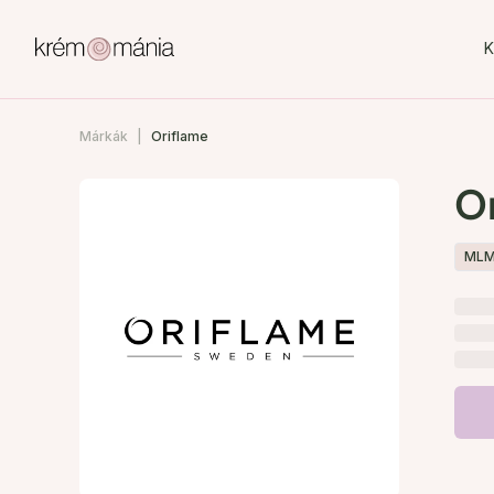
K
Márkák
Oriflame
O
ML