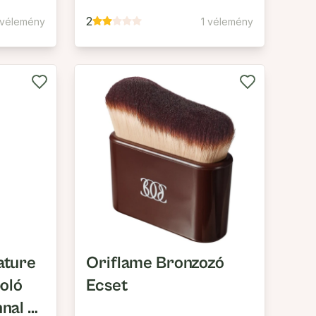
2
 vélemény
1 vélemény
ature
Oriflame Bronzozó
oló
Ecset
nal és