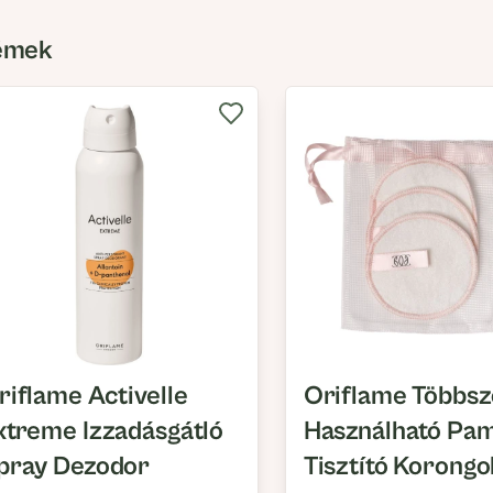
émek
riflame Activelle
Oriflame Többsz
xtreme Izzadásgátló
Használható Pa
pray Dezodor
Tisztító Korongo