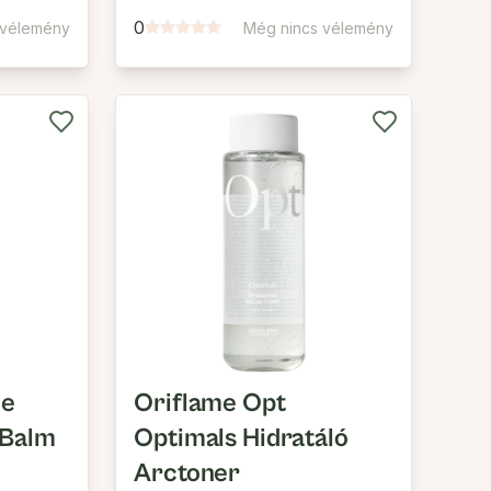
0
 vélemény
Még nincs vélemény
ne
Oriflame Opt
 Balm
Optimals Hidratáló
Arctoner