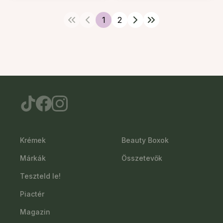
1
2
Krémek
Beauty Boxok
Márkák
Összetevők
Teszteld le!
Piactér
Magazin