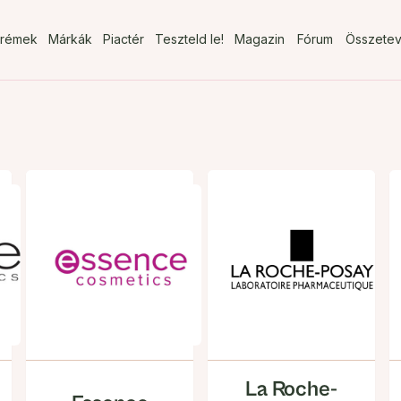
rémek
Márkák
Piactér
Teszteld le!
Magazin
Fórum
Összete
La Roche-