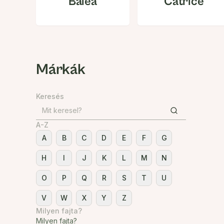
Balea
Catrice
Márkák
Keresés
A-Z
A
B
C
D
E
F
G
H
I
J
K
L
M
N
O
P
Q
R
S
T
U
V
W
X
Y
Z
Milyen fajta?