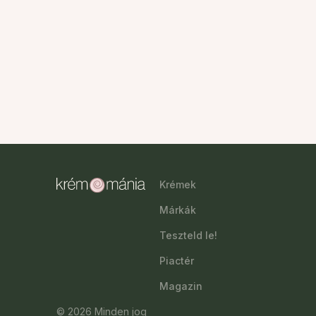
Krémek
Márkák
Teszteld le!
Piactér
Magazin
© 2026 Minden jog