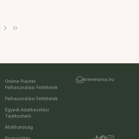
kremmania.hu
Online Piactér
Felhasználási Feltételek
Felhasználási Feltételek
Egyedi Adatkezelési
Tájékoztató
Átláthatóság
Pontgyűjtés