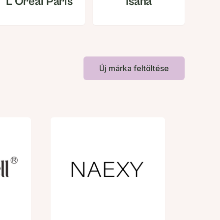
L'Oréal Paris
Isana
Új márka feltöltése