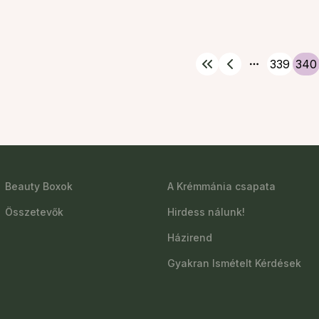
339
340
More pages
Beauty Boxok
A Krémmánia csapata
Összetevők
Hirdess nálunk!
Házirend
Gyakran Ismételt Kérdések