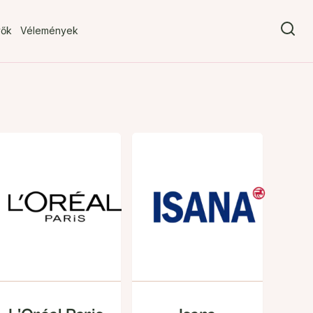
vők
Vélemények