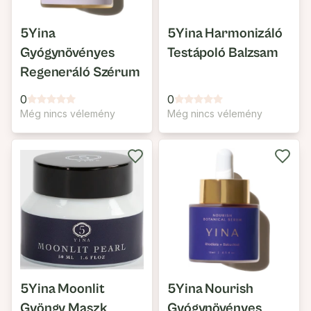
5Yina
5Yina Harmonizáló
Gyógynövényes
Testápoló Balzsam
Regeneráló Szérum
0
0
Még nincs vélemény
Még nincs vélemény
5Yina Moonlit
5Yina Nourish
Gyöngy Maszk
Gyógynövényes