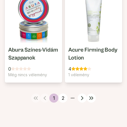
Abura Színes-Vidám
Acure Firming Body
Szappanok
Lotion
0
4
Még nincs vélemény
1 vélemény
1
2
More pages