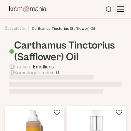
Összetevők
Carthamus Tinctorius (Safflower) Oil
Carthamus Tinctorius
(Safflower) Oil
Funkció:
Emolliens
Komedogén index:
0