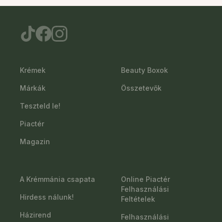
Krémek
Beauty Boxok
Márkák
Összetevők
Teszteld le!
Piactér
Magazin
A Krémmánia csapata
Online Piactér
Felhasználási
Hirdess nálunk!
Feltételek
Házirend
Felhasználási