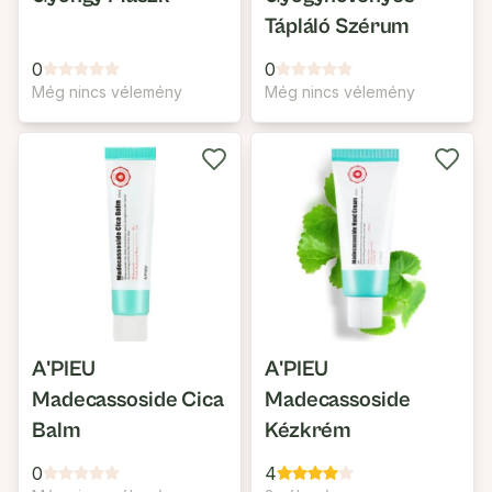
Tápláló Szérum
0
0
Még nincs vélemény
Még nincs vélemény
A'PIEU
A'PIEU
Madecassoside Cica
Madecassoside
Balm
Kézkrém
0
4