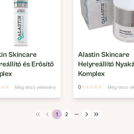
tin Skincare
Alastin Skincare
reállító és Erősítő
Helyreállító Nyak
plex
Komplex
0
Még nincs vélemény
Még nincs v
1
2
More pages