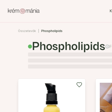
K
Összetevők
Phospholipids
Phospholipids
F