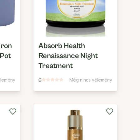
uron
Absorb Health
 Pot
Renaissance Night
Treatment
0
élemény
Még nincs vélemény