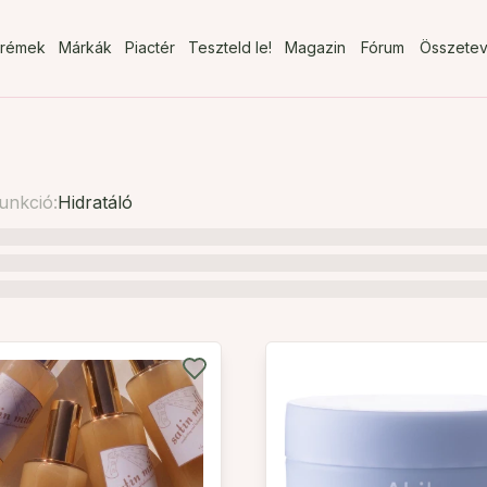
rémek
Márkák
Piactér
Teszteld le!
Magazin
Fórum
Összete
unkció:
Hidratáló