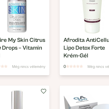
re My Skin Citrus
Afrodita AntiCellu
 Drops – Vitamin
Lipo Detox Forte
l
Krém-Gél
0
Még nincs vélemény
Még nincs v