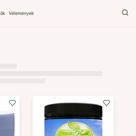
vők
Vélemények