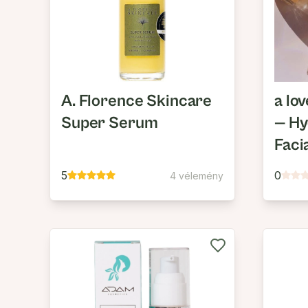
A. Florence Skincare
a lov
Super Serum
— Hy
Faci
5
0
4 vélemény