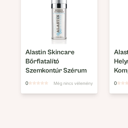
Alastin Skincare
Alas
Bőrfiatalító
Hely
Szemkontúr Szérum
Kom
0
0
Még nincs vélemény