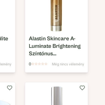
lite
Alastin Skincare A-
Luminate Brightening
Színtónus
Harmonizáló Szérum
0
élemény
Még nincs vélemény