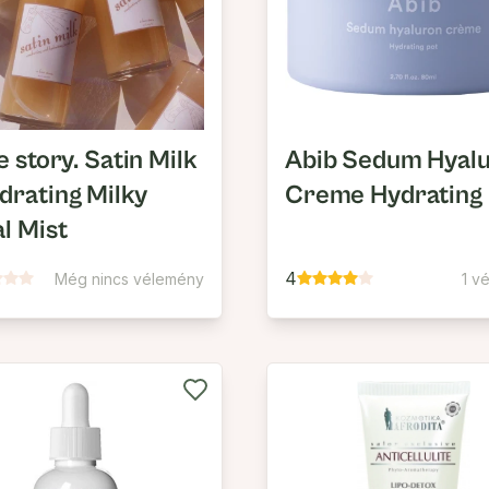
e story. Satin Milk
Abib Sedum Hyal
drating Milky
Creme Hydrating
al Mist
4
Még nincs vélemény
1 v