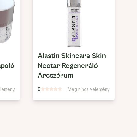
Alastin Skincare Skin
ápoló
Nectar Regeneráló
Arcszérum
0
élemény
Még nincs vélemény