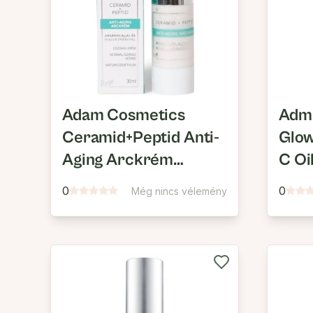
Adam Cosmetics
Admi
Ceramid+Peptid Anti-
Glow
Aging Arckrém
C Oi
Argánolajjal és
0
0
Még nincs vélemény
Hialuronsavval