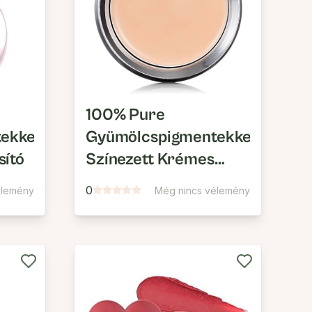
100% Pure
ekkel
Gyümölcspigmentekkel
sító
Színezett Krémes
Alapozó
0
élemény
Még nincs vélemény