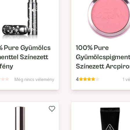
% Pure Gyümölcs
100% Pure
enttel Színezett
Gyümölcspigment
fény
Színezett Arcpiro
4
Még nincs vélemény
1 v