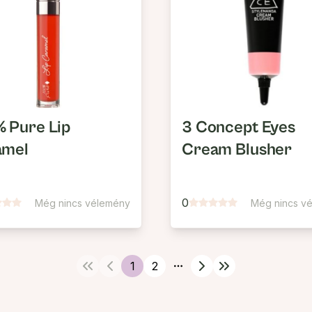
 Pure Lip
3 Concept Eyes
amel
Cream Blusher
0
Még nincs vélemény
Még nincs v
1
2
More pages