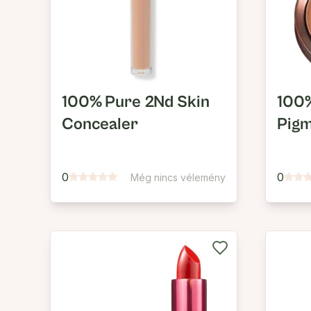
100% Pure 2Nd Skin
100
Concealer
Pigm
0
0
Még nincs vélemény