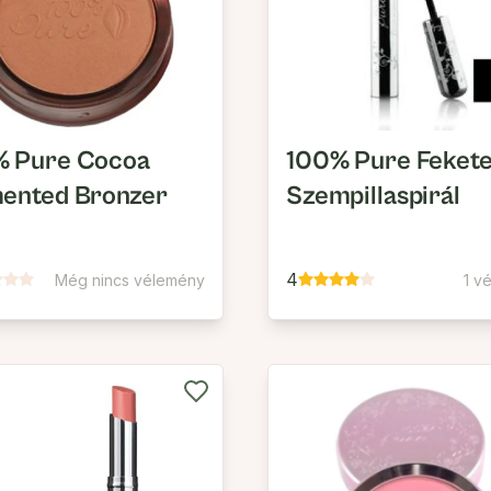
% Pure Cocoa
100% Pure Fekete
ented Bronzer
Szempillaspirál
4
Még nincs vélemény
1 v