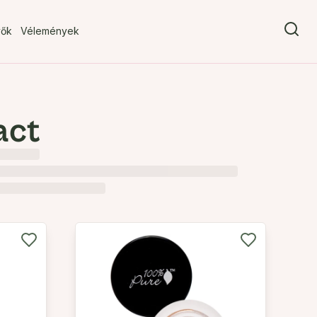
vők
Vélemények
act