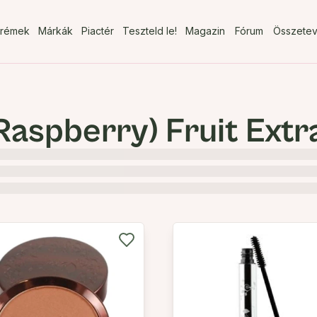
rémek
Márkák
Piactér
Teszteld le!
Magazin
Fórum
Összete
Raspberry) Fruit Extr