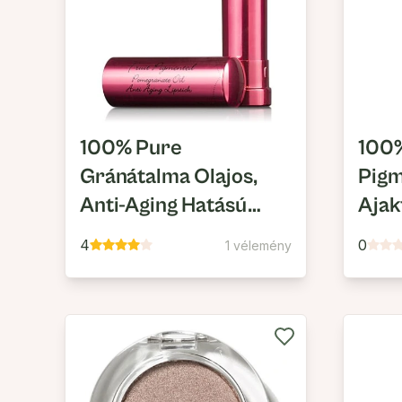
100% Pure
100
Gránátalma Olajos,
Pigm
Anti-Aging Hatású
Ajak
Krémes Ajakrúzs
4
0
1 vélemény