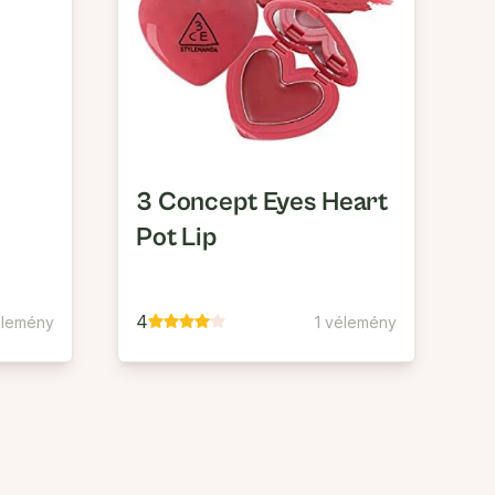
3 Concept Eyes Heart
Pot Lip
4
élemény
1 vélemény