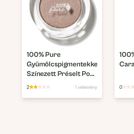
100% Pure
100%
Gyümölcspigmentekkel
Car
Színezett Préselt Por
Szemhéjfesték
2
0
1 vélemény