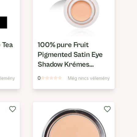
 Tea
100% pure Fruit
Pigmented Satin Eye
Shadow Krémes
Szemhéjfesték
0
élemény
Még nincs vélemény