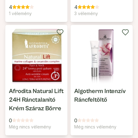
Eltüntető Nappali
4
4
Arckrém
1 vélemény
3 vélemény
Afrodita Natural Lift
Algotherm Intenzív
24H Ránctalanító
Ráncfeltöltő
Krém Száraz Bőrre
0
0
Még nincs vélemény
Még nincs vélemény