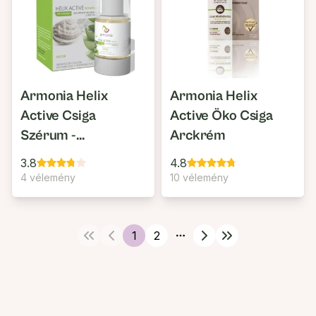
Armonia Helix
Armonia Helix
Active Csiga
Active Öko Csiga
Szérum -
Arckrém
Csigacsoda
3.8
4.8
Ránctalanító -
4 vélemény
10 vélemény
Revitalizáló -
Pigmentfolt
Csökkentő
1
2
More pages