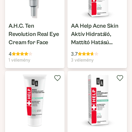
A.H.C. Ten
AA Help Acne Skin
Revolution Real Eye
Aktív Hidratáló,
Cream for Face
Mattító Hatású
Nappali Arckrém
4
3.7
1 vélemény
3 vélemény