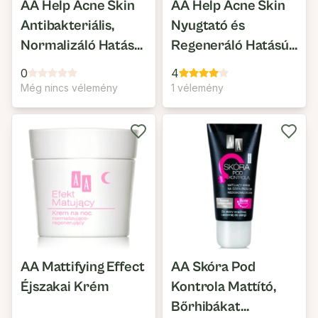
AA Help Acne Skin
AA Help Acne Skin
Antibakteriális,
Nyugtató és
Normalizáló Hatású
Regeneráló Hatású
Arcpakolás
Éjszakai Arckrém
0
4
Még nincs vélemény
1 vélemény
AA Mattifying Effect
AA Skóra Pod
Éjszakai Krém
Kontrola Mattító,
Bőrhibákat